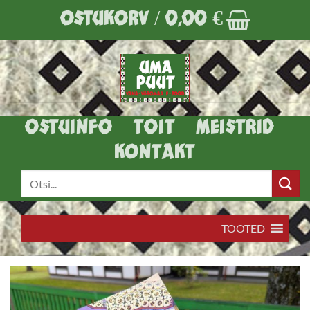
Skip
OSTUKORV /
0,00
€
to
content
OSTUINFO
TOIT
MEISTRID
KONTAKT
Otsi:
TOOTED