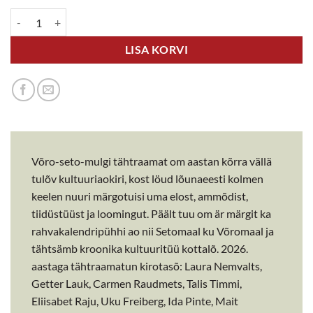
Võro-seto-mulgi tähtraamat 2026 kogus
LISA KORVI
Võro-seto-mulgi tähtraamat om aastan kõrra vällä
tulõv kultuuriaokiri, kost löud lõunaeesti kolmen
keelen nuuri märgotuisi uma elost, ammõdist,
tiidüstüüst ja loomingut. Päält tuu om är märgit ka
rahvakalendripühhi ao nii Setomaal ku Võromaal ja
tähtsämb kroonika kultuuritüü kottalõ. 2026.
aastaga tähtraamatun kirotasõ: Laura Nemvalts,
Getter Lauk, Carmen Raudmets, Talis Timmi,
Eliisabet Raju, Uku Freiberg, Ida Pinte, Mait