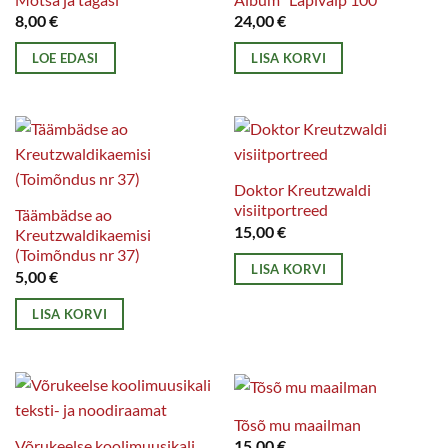
8,00
€
24,00
€
LOE EDASI
LISA KORVI
Doktor Kreutzwaldi
visiitportreed
Täämbädse ao
15,00
€
Kreutzwaldikaemisi
(Toimõndus nr 37)
LISA KORVI
5,00
€
LISA KORVI
Tõsõ mu maailman
Võrukeelse koolimuusikali
15,00
€