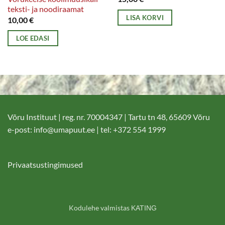
teksti- ja noodiraamat
LISA KORVI
10,00
€
LOE EDASI
Võru Instituut | reg. nr. 70004347 | Tartu tn 48, 65609 Võru
e-post:
info@umapuut.ee
| tel: +372 554 1999
Privaatsustingimused
Kodulehe valmistas
KATING