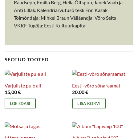
Raudsepp, Emilia Berg, Hella Õitspuu, Janek Vaab ja
Anti Lillak. Kalendriarvutusõ tekk Enn Kasak
Toimõndaja: Mihkel Braun Välläandja: Võro Selts
VKKF Tugõja: Eesti Kultuurkapital
SEOTUD TOOTED
Varjuliste puie all
Eesti-võro sõnaraamat
15,00
€
20,00
€
LOE EDASI
LISA KORVI
Mõtsa ja tagasi
Album “Lapivaip 100”