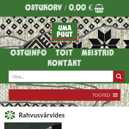
Skip
OSTUKORV /
0,00
€
to
content
OSTUINFO
TOIT
MEISTRID
KONTAKT
Otsi:
TOOTED
Rahvusvärvides