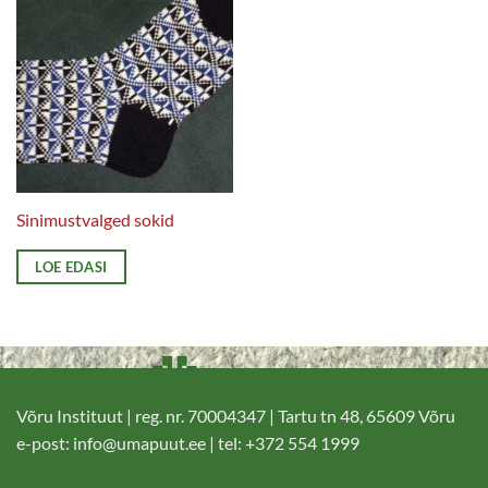
Sinimustvalged sokid
LOE EDASI
Võru Instituut | reg. nr. 70004347 | Tartu tn 48, 65609 Võru
e-post:
info@umapuut.ee
| tel: +372 554 1999