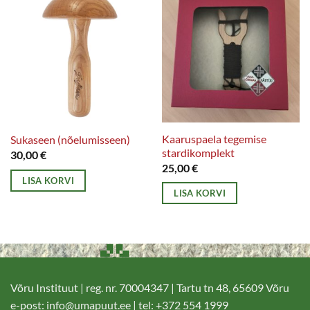
Kaaruspaela tegemise
Sukaseen (nõelumisseen)
stardikomplekt
30,00
€
25,00
€
LISA KORVI
LISA KORVI
Võru Instituut | reg. nr. 70004347 | Tartu tn 48, 65609 Võru
e-post:
info@umapuut.ee
| tel: +372 554 1999