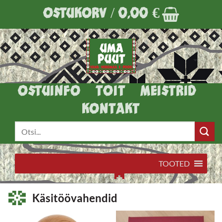
Skip
OSTUKORV /
0,00
€
to
content
OSTUINFO
TOIT
MEISTRID
KONTAKT
Otsi:
TOOTED
Käsitöövahendid