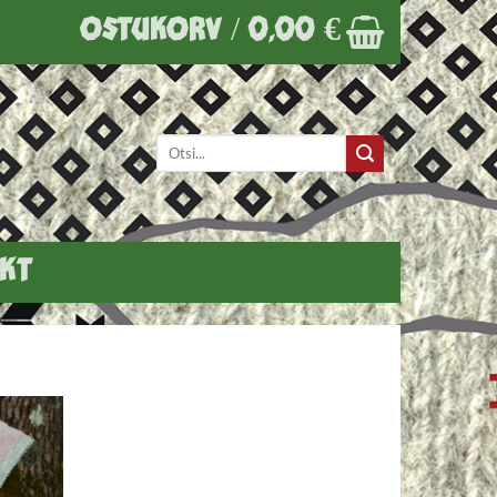
OSTUKORV /
0,00
€
Otsi:
KT