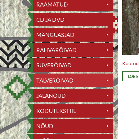
RAAMATUD
CD JA DVD
MÄNGUASJAD
RAHVARÕIVAD
Kootud v
SUVERÕIVAD
LOE 
TALVERÕIVAD
JALANÕUD
KODUTEKSTIIL
NÕUD