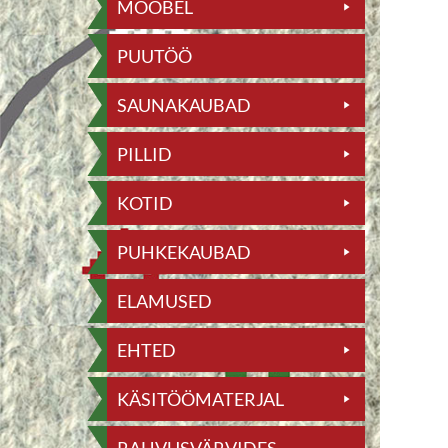
MÖÖBEL
PUUTÖÖ
SAUNAKAUBAD
PILLID
KOTID
PUHKEKAUBAD
ELAMUSED
EHTED
KÄSITÖÖMATERJAL