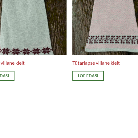
illane kleit
Tütarlapse villane kleit
EDASI
LOE EDASI