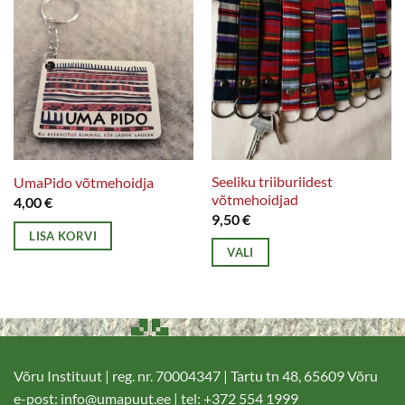
Seeliku triiburiidest
UmaPido võtmehoidja
võtmehoidjad
4,00
€
9,50
€
LISA KORVI
VALI
Sellel
tootel
on
mitu
varianti.
Võru Instituut | reg. nr. 70004347 | Tartu tn 48, 65609 Võru
Valikuid
e-post:
info@umapuut.ee
| tel: +372 554 1999