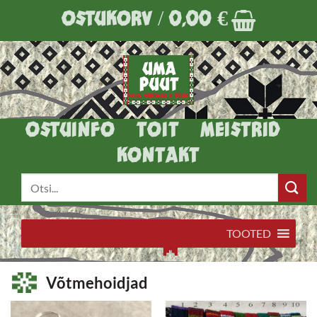
Skip
OSTUKORV /
0,00
€
to
content
OSTUINFO
TOIT
MEISTRID
KONTAKT
Otsi:
TOOTED
Võtmehoidjad