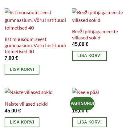
on
tootel
mitu
on
varianti.
mitu
Valikuid
varianti.
Beeži põhjaga meeste
saab
villased sokid
Valikuid
Iist muusõum, seest
teha
45,00
€
gümnaasium. Võru Instituudi
saab
tootelehel.
toimetised 40
teha
LISA KORVI
7,00
€
tootelehel.
LISA KORVI
Naiste villased sokid
Keele pääl
VAHTSÕNÕ!
45,00
€
15,00
€
LISA KORVI
LISA KORVI