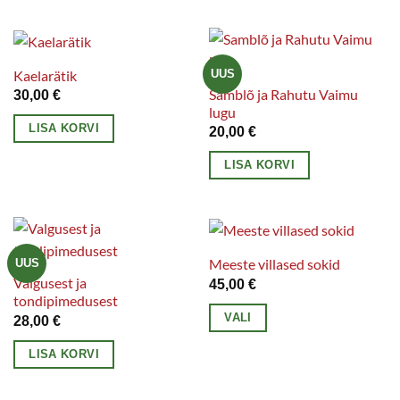
Kaelarätik
UUS
Samblõ ja Rahutu Vaimu
30,00
€
lugu
LISA KORVI
20,00
€
LISA KORVI
Meeste villased sokid
UUS
Valgusest ja
45,00
€
tondipimedusest
VALI
28,00
€
Sellel
LISA KORVI
tootel
on