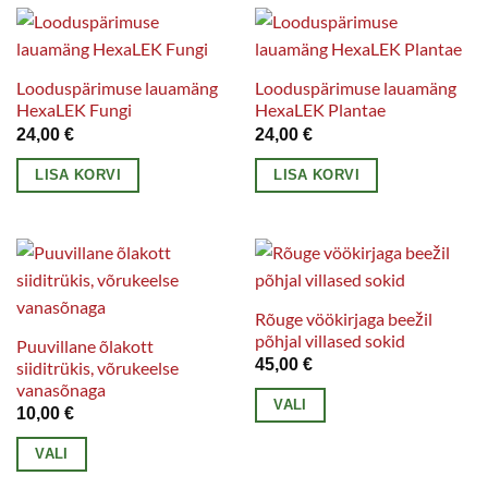
mitu
varianti.
Valikuid
Looduspärimuse lauamäng
Looduspärimuse lauamäng
saab
HexaLEK Fungi
HexaLEK Plantae
teha
24,00
€
24,00
€
tootelehel.
LISA KORVI
LISA KORVI
Rõuge vöökirjaga beežil
põhjal villased sokid
Puuvillane õlakott
45,00
€
siiditrükis, võrukeelse
vanasõnaga
VALI
10,00
€
Sellel
VALI
tootel
Sellel