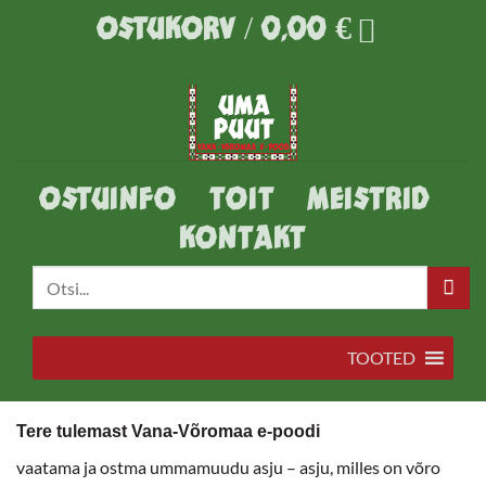
Skip
OSTUKORV /
0,00
€
to
content
OSTUINFO
TOIT
MEISTRID
KONTAKT
Otsi:
TOOTED
Tere tulemast Vana-Võromaa e-poodi
vaatama ja ostma ummamuudu asju – asju, milles on võro