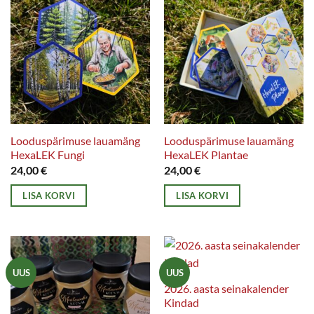
Looduspärimuse lauamäng
Looduspärimuse lauamäng
HexaLEK Fungi
HexaLEK Plantae
24,00
€
24,00
€
LISA KORVI
LISA KORVI
UUS
UUS
2026. aasta seinakalender
Kindad