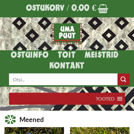
Skip
OSTUKORV /
0,00
€
to
content
OSTUINFO
TOIT
MEISTRID
KONTAKT
Otsi:
TOOTED
Meened