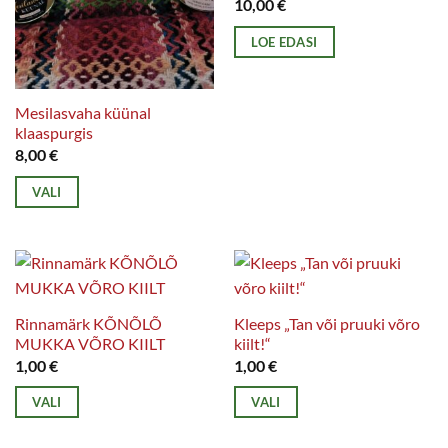
10,00
€
LOE EDASI
Mesilasvaha küünal
klaaspurgis
8,00
€
VALI
Sellel
tootel
on
mitu
varianti.
Rinnamärk KÕNÕLÕ
Kleeps „Tan või pruuki võro
MUKKA VÕRO KIILT
kiilt!“
Valikuid
1,00
€
1,00
€
saab
teha
VALI
VALI
tootelehel.
Sellel
Sellel