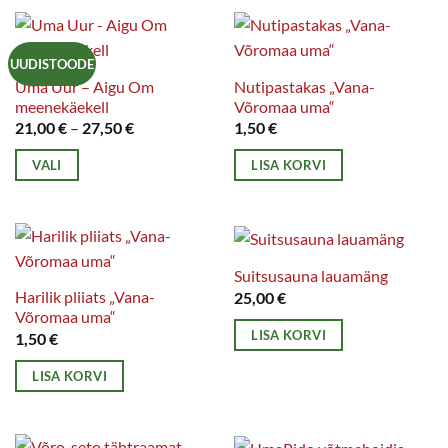
tootel
tootel
on
on
mitu
mitu
UUDISTOODE
varianti.
varianti.
Uma Uur – Aigu Om
Nutipastakas „Vana-
meenekäekell
Võromaa uma“
Valikuid
Valikuid
Hinnavahemik:
21,00
€
–
27,50
€
1,50
€
saab
saab
21,00 €
teha
teha
kuni
VALI
LISA KORVI
27,50 €
tootelehel.
tootelehel.
Sellel
tootel
on
mitu
Suitsusauna lauamäng
varianti.
Harilik pliiats „Vana-
25,00
€
Võromaa uma“
Valikuid
LISA KORVI
1,50
€
saab
teha
LISA KORVI
tootelehel.