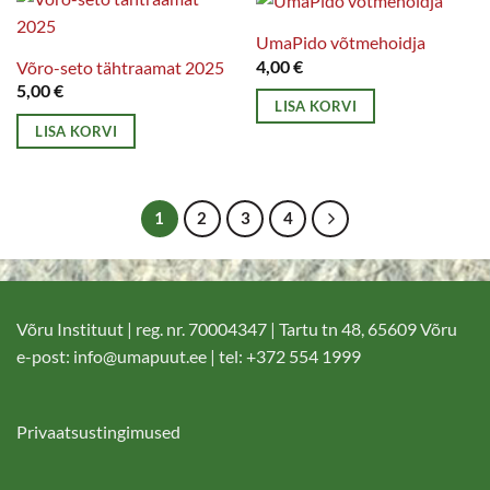
UmaPido võtmehoidja
4,00
€
Võro-seto tähtraamat 2025
5,00
€
LISA KORVI
LISA KORVI
1
2
3
4
Võru Instituut | reg. nr. 70004347 | Tartu tn 48, 65609 Võru
e-post:
info@umapuut.ee
| tel: +372 554 1999
Privaatsustingimused