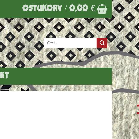
OSTUKORV /
0,00
€
Otsi:
KT