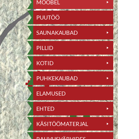
MÖÖBEL
PUUTÖÖ
SAUNAKAUBAD
PILLID
KOTID
PUHKEKAUBAD
ELAMUSED
EHTED
KÄSITÖÖMATERJAL