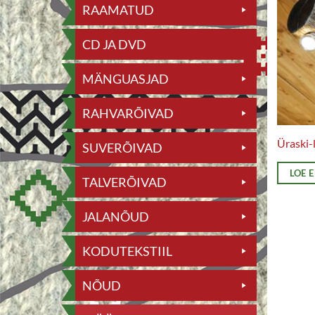
RAAMATUD
CD JA DVD
MÄNGUASJAD
RAHVARÕIVAD
Üraski
SUVERÕIVAD
LOE 
TALVERÕIVAD
JALANÕUD
KODUTEKSTIIL
NÕUD