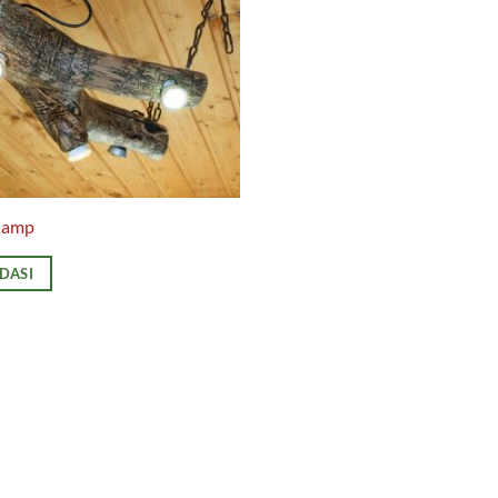
-lamp
EDASI