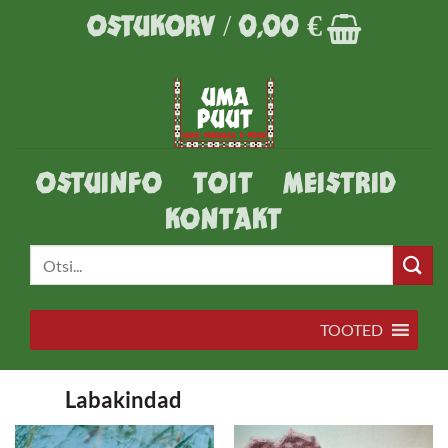
Skip
OSTUKORV /
0,00
€
to
content
OSTUINFO
TOIT
MEISTRID
KONTAKT
Otsi:
TOOTED
Labakindad