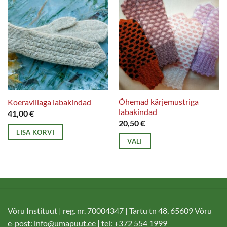
Õhemad kärjemustriga
Koeravillaga labakindad
labakindad
41,00
€
20,50
€
LISA KORVI
VALI
Sellel
tootel
on
mitu
varianti.
Võru Instituut | reg. nr. 70004347 | Tartu tn 48, 65609 Võru
Valikuid
e-post:
info@umapuut.ee
| tel: +372 554 1999