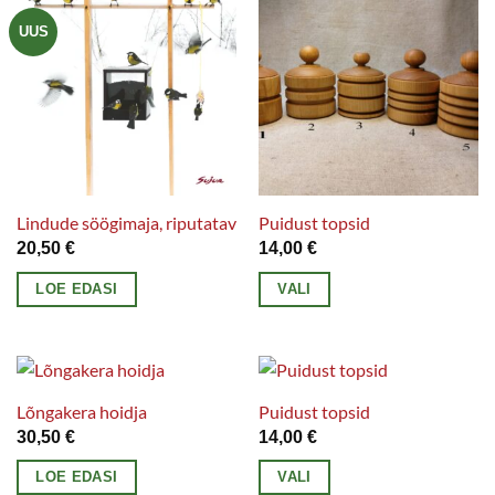
UUS
Lindude söögimaja, riputatav
Puidust topsid
20,50
€
14,00
€
LOE EDASI
VALI
Sellel
tootel
on
mitu
Lõngakera hoidja
Puidust topsid
varianti.
30,50
€
14,00
€
Valikuid
LOE EDASI
VALI
saab