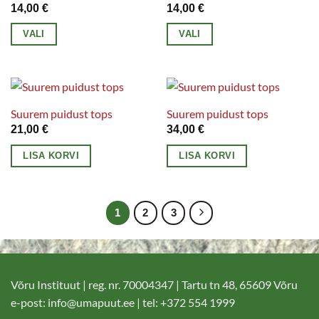
varianti.
varianti.
14,00
€
14,00
€
Valikuid
Valikuid
VALI
VALI
saab
saab
Sellel
Sellel
teha
teha
tootel
tootel
tootelehel.
tootelehel.
on
on
mitu
mitu
Suurem puidust tops
Suurem puidust tops
varianti.
varianti.
21,00
€
34,00
€
Valikuid
Valikuid
LISA KORVI
LISA KORVI
saab
saab
teha
teha
tootelehel.
tootelehel.
1
2
3
Võru Instituut | reg. nr. 70004347 | Tartu tn 48, 65609 Võru
e-post:
info@umapuut.ee
| tel: +372 554 1999