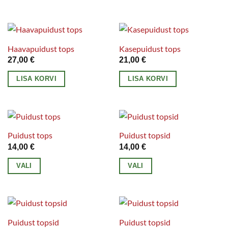
Sellel
teha
tootel
tootelehel.
on
mitu
Haavapuidust tops
Kasepuidust tops
varianti.
27,00
€
21,00
€
Valikuid
LISA KORVI
LISA KORVI
saab
teha
tootelehel.
Puidust tops
Puidust topsid
14,00
€
14,00
€
VALI
VALI
Sellel
Sellel
tootel
tootel
on
on
mitu
mitu
Puidust topsid
Puidust topsid