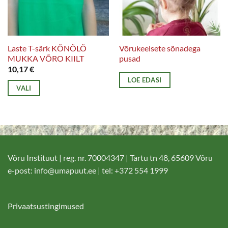
teha
tootelehel.
Laste T-särk KÕNÕLÕ
Võrukeelsete sõnadega
MUKKA VÕRO KIILT
pusad
10,17
€
LOE EDASI
VALI
Sellel
tootel
on
mitu
varianti.
Võru Instituut | reg. nr. 70004347 | Tartu tn 48, 65609 Võru
Valikuid
e-post:
info@umapuut.ee
| tel: +372 554 1999
saab
teha
tootelehel.
Privaatsustingimused