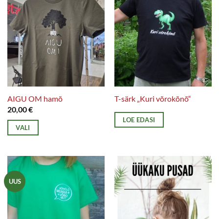
AIGU OM hamõ
T-särk „Kuri võrokõnõ“
20,00
€
LOE EDASI
VALI
Sellel
tootel
on
mitu
UUS
varianti.
Valikuid
saab