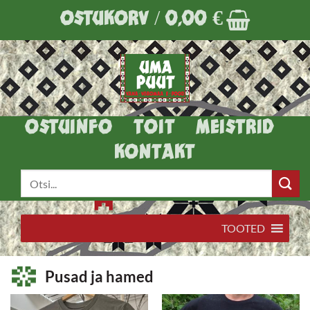
Skip
OSTUKORV /
0,00
€
to
content
OSTUINFO
TOIT
MEISTRID
KONTAKT
Otsi:
TOOTED
Pusad ja hamed