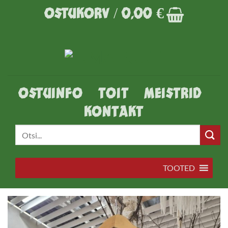
Skip
OSTUKORV /
0,00
€
to
content
OSTUINFO
TOIT
MEISTRID
KONTAKT
Otsi:
TOOTED