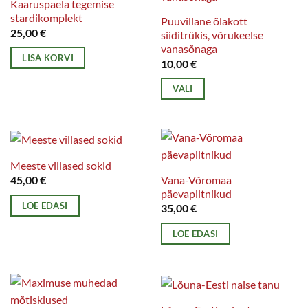
Kaaruspaela tegemise
stardikomplekt
Puuvillane õlakott
25,00
€
siiditrükis, võrukeelse
vanasõnaga
LISA KORVI
10,00
€
VALI
Sellel
tootel
on
mitu
Meeste villased sokid
varianti.
Vana-Võromaa
45,00
€
päevapiltnikud
Valikuid
LOE EDASI
35,00
€
saab
teha
LOE EDASI
tootelehel.