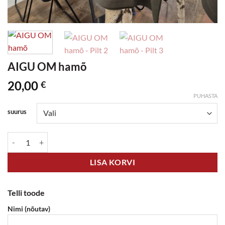
AIGU OM hamõ
20,00
€
PUHASTA
suurus
AIGU OM hamõ kogus
LISA KORVI
Telli toode
Nimi (nõutav)