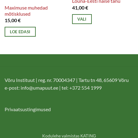
Lõuna-Eesti naise tanu
Maximuse muhedad
41,00
€
mõtisklused
VALI
15,00
€
Sellel
LOE EDASI
tootel
on
mitu
varianti.
Valikuid
saab
Võru Instituut | reg. nr. 70004347 | Tartu tn 48, 65609 Võru
teha
e-post:
info@umapuut.ee
| tel: +372 554 1999
tootelehel.
Privaatsustingimused
Kodulehe valmistas
KATING