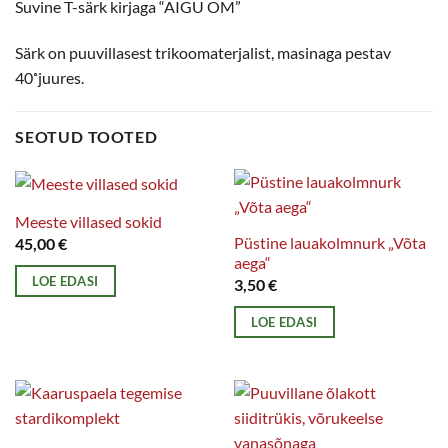
Suvine T-särk kirjaga “AIGU OM”
Särk on puuvillasest trikoomaterjalist, masinaga pestav
40˚juures.
SEOTUD TOOTED
Meeste villased sokid
Püstine lauakolmnurk „Võta
45,00
€
aega“
LOE EDASI
3,50
€
LOE EDASI