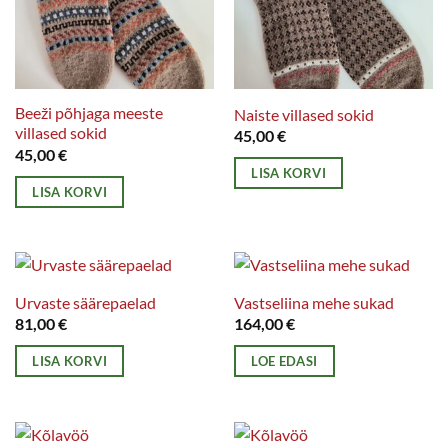
saab
teha
teha
tootelehel.
tootelehel.
Beeži põhjaga meeste
Naiste villased sokid
villased sokid
45,00
€
45,00
€
LISA KORVI
LISA KORVI
Urvaste säärepaelad
Vastseliina mehe sukad
81,00
€
164,00
€
LISA KORVI
LOE EDASI