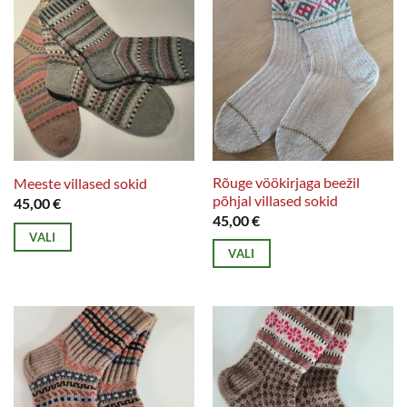
Rõuge vöökirjaga beežil
Meeste villased sokid
põhjal villased sokid
45,00
€
45,00
€
VALI
VALI
Sellel
Sellel
tootel
tootel
on
on
mitu
mitu
varianti.
varianti.
Valikuid
Valikuid
saab