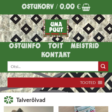
Skip
OSTUKORV /
0,00
€
to
content
OSTUINFO
TOIT
MEISTRID
KONTAKT
Otsi:
TOOTED
Talverõivad