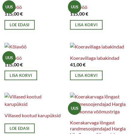
Kõlavöö
Kõlavöö
UUS
UUS
115,00
€
115,00
€
LOE EDASI
LISA KORVI
Kõlavöö
Koeravillaga labakindad
UUS
115,00
€
41,00
€
LISA KORVI
LISA KORVI
UUS
Villased kootud karupüksid
Koerakarvaga lõngast
randmesoojendajad Hargla
LOE EDASI