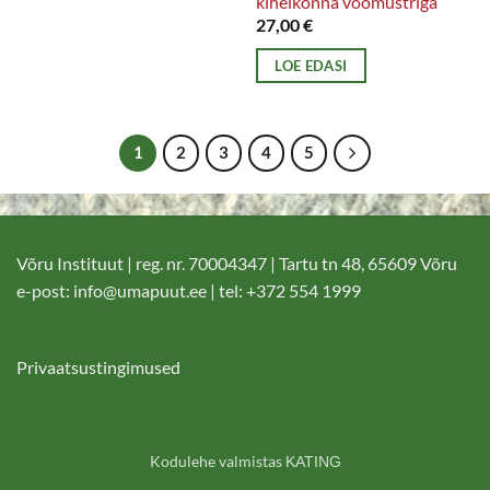
kihelkonna vöömustriga
27,00
€
LOE EDASI
1
2
3
4
5
Võru Instituut | reg. nr. 70004347 | Tartu tn 48, 65609 Võru
e-post:
info@umapuut.ee
| tel: +372 554 1999
Privaatsustingimused
Kodulehe valmistas
KATING