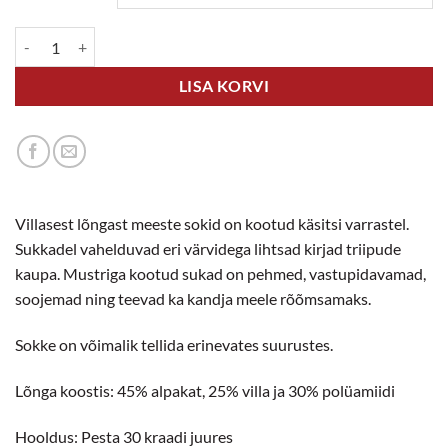
Meeste villased sokid kogus
LISA KORVI
Villasest lõngast meeste sokid on kootud käsitsi varrastel.
Sukkadel vahelduvad eri värvidega lihtsad kirjad triipude
kaupa. Mustriga kootud sukad on pehmed, vastupidavamad,
soojemad ning teevad ka kandja meele rõõmsamaks.
Sokke on võimalik tellida erinevates suurustes.
Lõnga koostis: 45% alpakat, 25% villa ja 30% polüamiidi
Hooldus: Pesta 30 kraadi juures