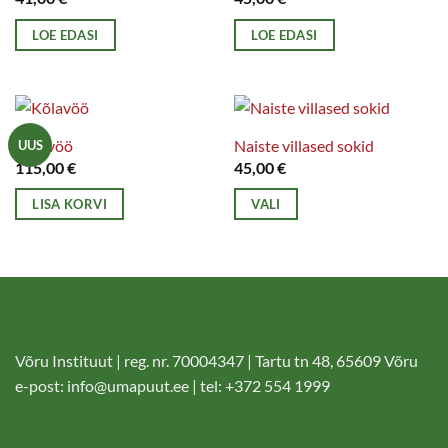
LOE EDASI
LOE EDASI
Kõlavöö
Naiste villased sokid
UUS
115,00
€
45,00
€
LISA KORVI
VALI
Sellel
tootel
on
mitu
varianti.
Valikuid
Võru Instituut | reg. nr. 70004347 | Tartu tn 48, 65609 Võru
saab
e-post:
info@umapuut.ee
| tel: +372 554 1999
teha
tootelehel.