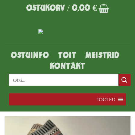
Skip
OSTUKORV /
0,00
€
to
content
OSTUINFO
TOIT
MEISTRID
KONTAKT
Otsi:
TOOTED