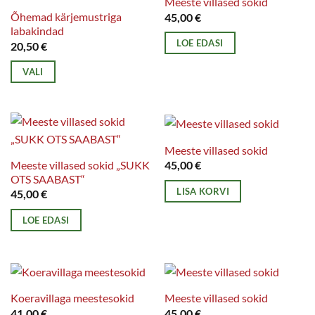
Meeste villased sokid
Õhemad kärjemustriga
45,00
€
labakindad
LOE EDASI
20,50
€
VALI
Sellel
tootel
on
mitu
Meeste villased sokid
varianti.
Meeste villased sokid „SUKK
45,00
€
OTS SAABAST“
Valikuid
LISA KORVI
45,00
€
saab
teha
LOE EDASI
tootelehel.
Koeravillaga meestesokid
Meeste villased sokid
41,00
€
45,00
€