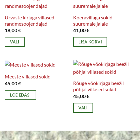
Urvaste kirjaga villased
Koeravillaga sokid
randmesoojendajad
suuremale jalale
18,00
€
41,00
€
VALI
LISA KORVI
Sellel
tootel
on
mitu
Meeste villased sokid
varianti.
Rõuge vöökirjaga beežil
45,00
€
põhjal villased sokid
Valikuid
LOE EDASI
45,00
€
saab
teha
VALI
tootelehel.
Sellel
tootel
on
mitu