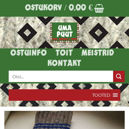
Skip
OSTUKORV /
0,00
€
to
content
OSTUINFO
TOIT
MEISTRID
KONTAKT
Otsi:
TOOTED