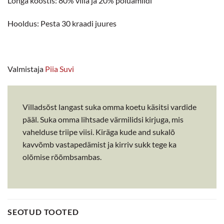
Lõnga koostis: 80% villa ja 20% polüamiidi
Hooldus: Pesta 30 kraadi juures
Valmistaja
Piia Suvi
Villadsõst langast suka omma koetu käsitsi vardide
pääl. Suka omma lihtsade värmilidsi kirjuga, mis
vahelduse triipe viisi. Kiräga kude and sukalõ
kavvõmb vastapedämist ja kirriv sukk tege ka
olõmise rõõmbsambas.
SEOTUD TOOTED