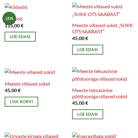
Kõlavöö
UUS
Meeste villased sokid „SUKK
115,00
€
OTS SAABAST“
LOE EDASI
45,00
€
LOE EDASI
Meeste villased sokid
Meeste teksasinise
45,00
€
põhitooniga villased sokid
LISA KORVI
45,00
€
LOE EDASI