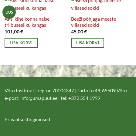
UUS
Äksi kihelkonna naise
Beeži põhjaga meeste
triibuseeliku kangas
villased sokid
101,00
€
45,00
€
LISA KORVI
LISA KORVI
Võru Instituut | reg. nr. 70004347 | Tartu tn 48, 65609 Võru
e-post:
info@umapuut.ee
| tel: +372 554 1999
Privaatsustingimused