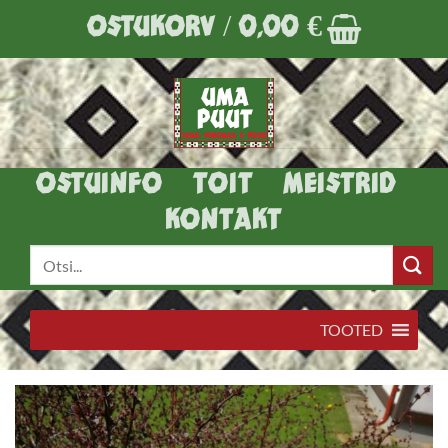
Skip
OSTUKORV /
0,00
€
to
content
OSTUINFO
TOIT
MEISTRID
KONTAKT
Otsi:
TOOTED