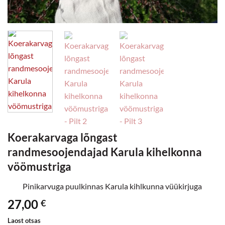
Koerakarvaga lõngast
randmesoojendajad Karula kihelkonna
vöömustriga
Pinikarvuga puulkinnas Karula kihlkunna vüükirjuga
27,00
€
Laost otsas