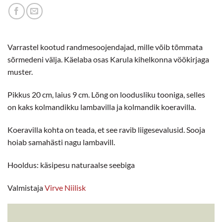
Varrastel kootud randmesoojendajad, mille võib tõmmata
sõrmedeni välja. Käelaba osas Karula kihelkonna vöökirjaga
muster.
Pikkus 20 cm, laius 9 cm. Lõng on loodusliku tooniga, selles
on kaks kolmandikku lambavilla ja kolmandik koeravilla.
Koeravilla kohta on teada, et see ravib liigesevalusid. Sooja
hoiab samahästi nagu lambavill.
Hooldus: käsipesu naturaalse seebiga
Valmistaja
Virve Niilisk