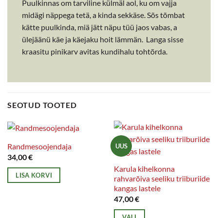
Puulkinnas om tarviline külmäl aol, ku om vajja
midägi näppega tetä, a kinda sekkäse. Sõs tõmbat
kätte puulkinda, miä jätt näpu tüü jaos vabas, a
ülejäänü käe ja käejaku hoit lämmän. Langa sisse
kraasitu pinikarv avitas kundihalu tohtõrda.
SEOTUD TOOTED
Randmesoojendaja
UUS
34,00
€
Karula kihelkonna
LISA KORVI
rahvarõiva seeliku triiburiide
kangas lastele
47,00
€
VALI