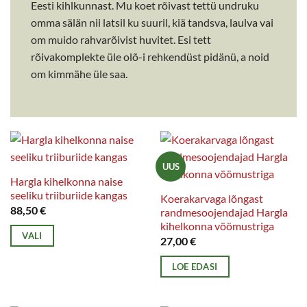
Eesti kihlkunnast. Mu koet rõivast tettü undruku
omma sälän nii latsil ku suuril, kiä tandsva, laulva vai
om muido rahvarõivist huvitet. Esi tett
rõivakomplekte üle olõ-i rehkendüst pidänü, a noid
om kimmähe üle saa.
UUS
Hargla kihelkonna naise
seeliku triiburiide kangas
Koerakarvaga lõngast
88,50
€
randmesoojendajad Hargla
kihelkonna vöömustriga
VALI
27,00
€
Sellel
LOE EDASI
tootel
on
mitu