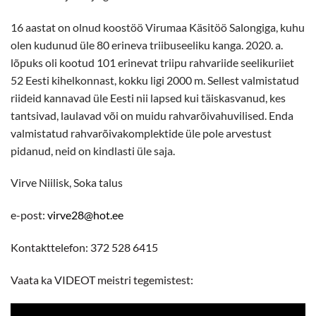
16 aastat on olnud koostöö Virumaa Käsitöö Salongiga, kuhu
olen kudunud üle 80 erineva triibuseeliku kanga. 2020. a.
lõpuks oli kootud 101 erinevat triipu rahvariide seelikuriiet
52 Eesti kihelkonnast, kokku ligi 2000 m. Sellest valmistatud
riideid kannavad üle Eesti nii lapsed kui täiskasvanud, kes
tantsivad, laulavad või on muidu rahvarõivahuvilised. Enda
valmistatud rahvarõivakomplektide üle pole arvestust
pidanud, neid on kindlasti üle saja.
Virve Niilisk, Soka talus
e-post:
virve28@hot.ee
Kontakttelefon: 372 528 6415
Vaata ka VIDEOT meistri tegemistest: