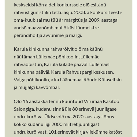
keskseldsi kõrraldet konkurssele olõ esitänü
rahvusligun stiilin tettü asju. 2008. a konkursil eesti-
oma-kuub sai mu tüü är märgitüs ja 2009. aastagal
andsõ maavanõmb mullõ käsitüümeistre-
perändihoitja avvunime ja märgi.
Karula kihlkunna rahvarõivit olõ ma käünü
näütäman Lüllemäe põhikoolin, Lüllemäe
rahvaõpistun, Karula küläde pääväl, Lüllemäel
kihlkunna pääväl, Karula Rahvuspargi keskusen,
Valga põhikoolin, a ka Läänemaal Rõude Külaseltsin
ja mujjalgi kavvõmbal.
Olõ 16 aastakka tennü kuuntüüd Virumaa Käsitöö
Salongiga, kudanu sinnä üle 80 erinevä juunligase
undrukurõiva. Üldse olõ ma 2020. aastaga lõpus
kokko kudanu ligi 2000 miitret juunligast
undrukurõivast, 101 erinevät kirja viiekümne katõst