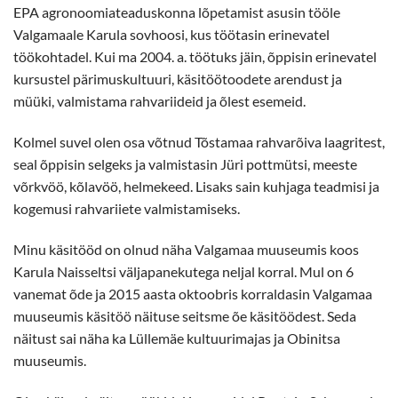
EPA agronoomiateaduskonna lõpetamist asusin tööle
Valgamaale Karula sovhoosi, kus töötasin erinevatel
töökohtadel. Kui ma 2004. a. töötuks jäin, õppisin erinevatel
kursustel pärimuskultuuri, käsitöötoodete arendust ja
müüki, valmistama rahvariideid ja õlest esemeid.
Kolmel suvel olen osa võtnud Tõstamaa rahvarõiva laagritest,
seal õppisin selgeks ja valmistasin Jüri pottmütsi, meeste
võrkvöö, kõlavöö, helmekeed. Lisaks sain kuhjaga teadmisi ja
kogemusi rahvariiete valmistamiseks.
Minu käsitööd on olnud näha Valgamaa muuseumis koos
Karula Naisseltsi väljapanekutega neljal korral. Mul on 6
vanemat õde ja 2015 aasta oktoobris korraldasin Valgamaa
muuseumis käsitöö näituse seitsme õe käsitöödest. Seda
näitust sai näha ka Lüllemäe kultuurimajas ja Obinitsa
muuseumis.