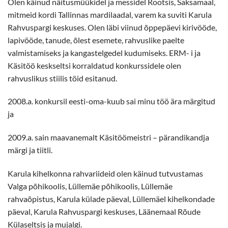
Olen käinud näitusmüükidel ja messidel Rootsis, Saksamaal,
mitmeid kordi Tallinnas mardilaadal, varem ka suviti Karula
Rahvuspargi keskuses. Olen läbi viinud õppepäevi kirivööde,
lapivööde, tanude, õlest esemete, rahvuslike paelte
valmistamiseks ja kangastelgedel kudumiseks. ERM- i ja
Käsitöö keskseltsi korraldatud konkurssidele olen
rahvuslikus stiilis töid esitanud.
2008.a. konkursil eesti-oma-kuub sai minu töö ära märgitud
ja
2009.a. sain maavanemalt Käsitöömeistri – pärandikandja
märgi ja tiitli.
Karula kihelkonna rahvariideid olen käinud tutvustamas
Valga põhikoolis, Lüllemäe põhikoolis, Lüllemäe
rahvaõpistus, Karula külade päeval, Lüllemäel kihelkondade
päeval, Karula Rahvuspargi keskuses, Läänemaal Rõude
Külaseltsis ja mujalgi.