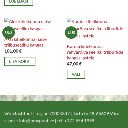
LOE EDASI
UUS
UUS
Äksi kihelkonna naise
triibuseeliku kangas
Karula kihelkonna
101,00
€
rahvarõiva seeliku triiburiide
kangas lastele
LISA KORVI
47,00
€
VALI
Sellel
tootel
on
mitu
varianti.
Võru Instituut | reg. nr. 70004347 | Tartu tn 48, 65609 Võru
Valikuid
e-post:
info@umapuut.ee
| tel: +372 554 1999
saab