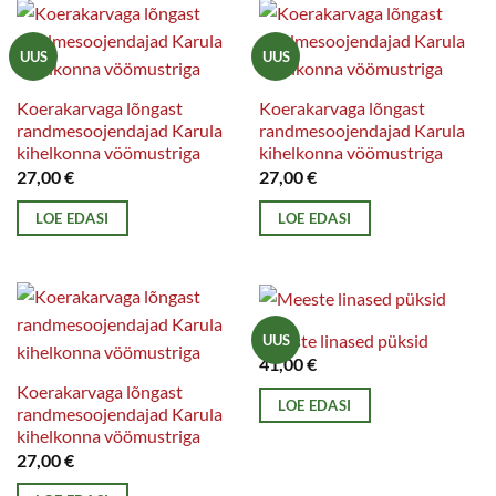
varianti.
Valikuid
UUS
UUS
saab
Koerakarvaga lõngast
Koerakarvaga lõngast
teha
randmesoojendajad Karula
randmesoojendajad Karula
tootelehel.
kihelkonna vöömustriga
kihelkonna vöömustriga
27,00
€
27,00
€
LOE EDASI
LOE EDASI
Meeste linased püksid
UUS
41,00
€
Koerakarvaga lõngast
LOE EDASI
randmesoojendajad Karula
kihelkonna vöömustriga
27,00
€