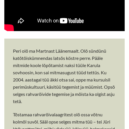
Peri olõ ma Martnast Läänemaalt. Olõ sündünü
katõtõiskümnendas latsõs köstre perre. Pääle
mitmide koole lõpõtamist naksi tüüle Karula
sovhoosin, kon sai mitmasugust tüüd tettüs. Ku
2004. aastagal tüü äkki otsa sai, oppe ma kursuisil
perimüskultuuri, käsitüü tegemist ja müümist. Opsõ
selges rahvarõivide tegemise ja mõista ka olgist asju
tetä.
Tõstamaa rahvarõivalaagritest olõ ossa võtnu
kolmõl suvõl. Sääl opse selges mitma tüü – tei Jüri
khlk pottmütsi, miihi võrkvüü, kõlavüü, helmekeesid.