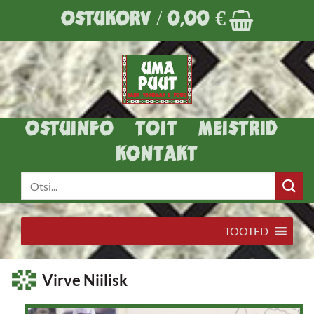
Skip
OSTUKORV /
0,00
€
to
content
OSTUINFO
TOIT
MEISTRID
KONTAKT
Otsi:
TOOTED
Virve Niilisk