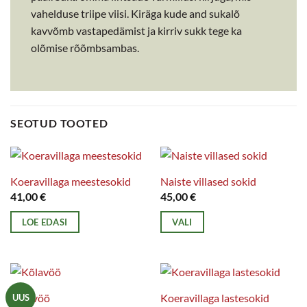
vahelduse triipe viisi. Kiräga kude and sukalõ
kavvõmb vastapedämist ja kirriv sukk tege ka
olõmise rõõmbsambas.
SEOTUD TOOTED
Koeravillaga meestesokid
Naiste villased sokid
41,00
€
45,00
€
LOE EDASI
VALI
Sellel
tootel
on
mitu
Kõlavöö
Koeravillaga lastesokid
UUS