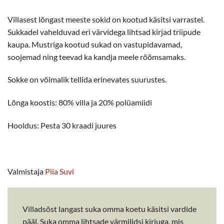
Villasest lõngast meeste sokid on kootud käsitsi varrastel.
Sukkadel vahelduvad eri värvidega lihtsad kirjad triipude
kaupa. Mustriga kootud sukad on vastupidavamad,
soojemad ning teevad ka kandja meele rõõmsamaks.
Sokke on võimalik tellida erinevates suurustes.
Lõnga koostis: 80% villa ja 20% polüamiidi
Hooldus: Pesta 30 kraadi juures
Valmistaja
Piia Suvi
Villadsõst langast suka omma koetu käsitsi vardide
pääl. Suka omma lihtsade värmilidsi kirjuga, mis