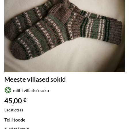
Meeste villased sokid
miihi villadsõ suka
45,00
€
Laost otsas
Telli toode
Nimi (nõutav)