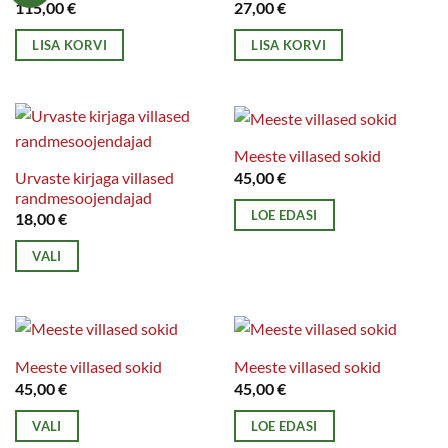
varianti.
115,00
€
27,00
€
Valikuid
LISA KORVI
LISA KORVI
saab
teha
tootelehel.
Meeste villased sokid
Urvaste kirjaga villased
45,00
€
randmesoojendajad
LOE EDASI
18,00
€
VALI
Sellel
tootel
on
mitu
Meeste villased sokid
Meeste villased sokid
varianti.
45,00
€
45,00
€
Valikuid
VALI
LOE EDASI
saab