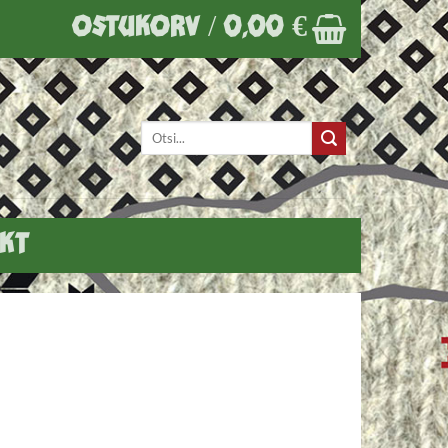
OSTUKORV /
0,00
€
Otsi:
KT