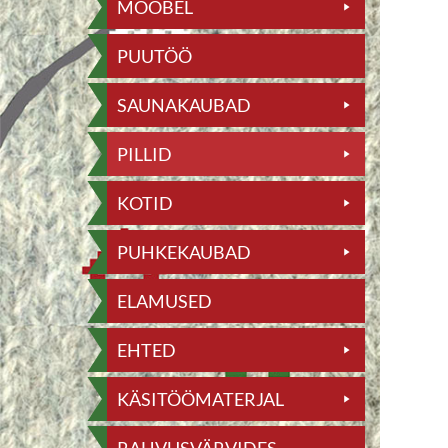
MÖÖBEL
PUUTÖÖ
SAUNAKAUBAD
PILLID
KOTID
PUHKEKAUBAD
ELAMUSED
EHTED
KÄSITÖÖMATERJAL