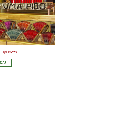
üüpi lõõts
EDASI