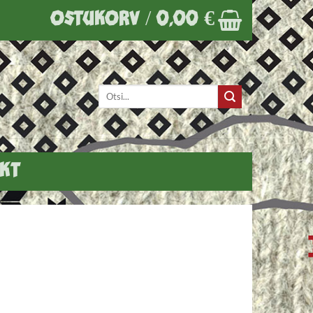
OSTUKORV /
0,00
€
Otsi:
KT