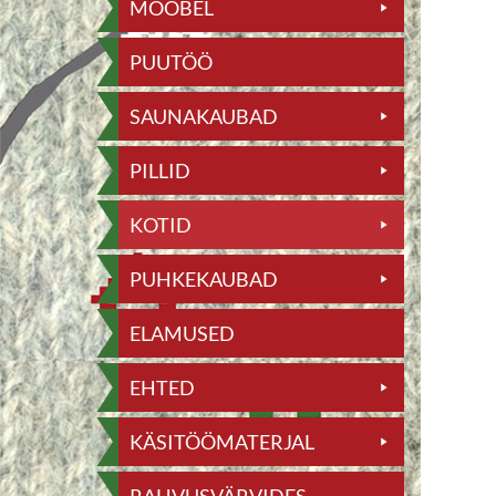
MÖÖBEL
PUUTÖÖ
SAUNAKAUBAD
PILLID
KOTID
PUHKEKAUBAD
ELAMUSED
EHTED
KÄSITÖÖMATERJAL