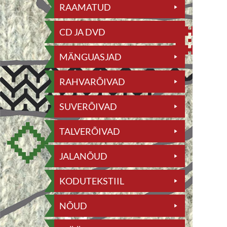
RAAMATUD
CD JA DVD
MÄNGUASJAD
RAHVARÕIVAD
SUVERÕIVAD
TALVERÕIVAD
JALANÕUD
KODUTEKSTIIL
NÕUD