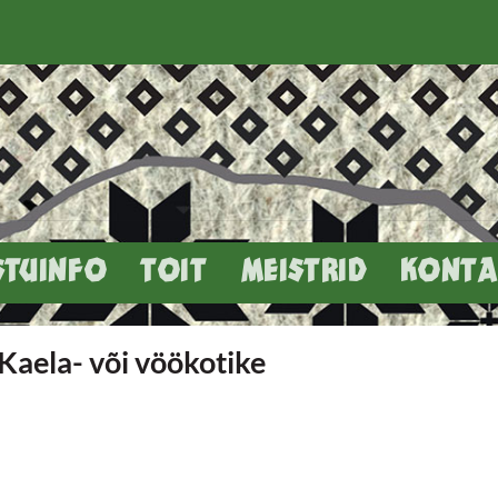
STUINFO
TOIT
MEISTRID
KONTA
Kaela- või vöökotike