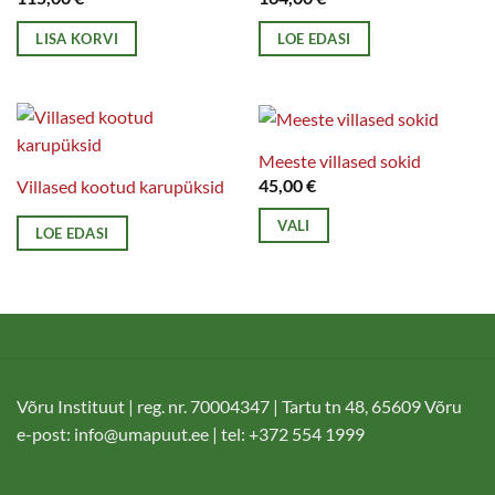
LISA KORVI
LOE EDASI
Meeste villased sokid
45,00
€
Villased kootud karupüksid
VALI
LOE EDASI
Sellel
tootel
on
mitu
varianti.
Valikuid
Võru Instituut | reg. nr. 70004347 | Tartu tn 48, 65609 Võru
saab
e-post:
info@umapuut.ee
| tel: +372 554 1999
teha
tootelehel.