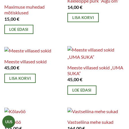
Keeleõppe purk “Aigu om”
Maximuse muhedad
14,00
€
mõtisklused
LISA KORVI
15,00
€
LOE EDASI
Meeste villased sokid
Meeste villased sokid „UMA
45,00
€
SUKA“
LISA KORVI
45,00
€
LOE EDASI
Kõlavöö
Vastseliina mehe sukad
UUS
115,00
€
164,00
€