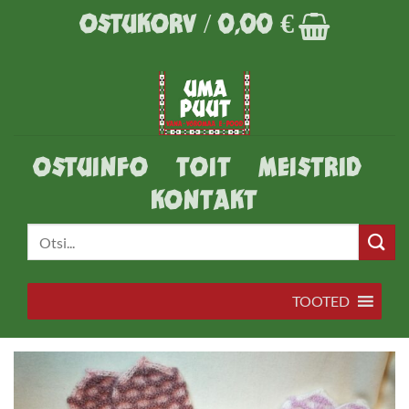
Skip
OSTUKORV /
0,00
€
to
content
OSTUINFO
TOIT
MEISTRID
KONTAKT
Otsi:
TOOTED