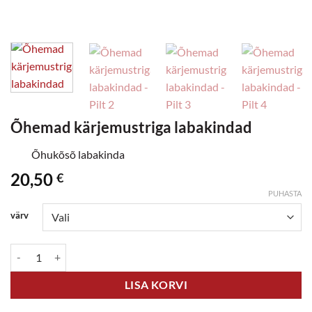
Õhemad kärjemustriga labakindad
Õhukõsõ labakinda
20,50
€
PUHASTA
värv
Õhemad kärjemustriga labakindad kogus
LISA KORVI