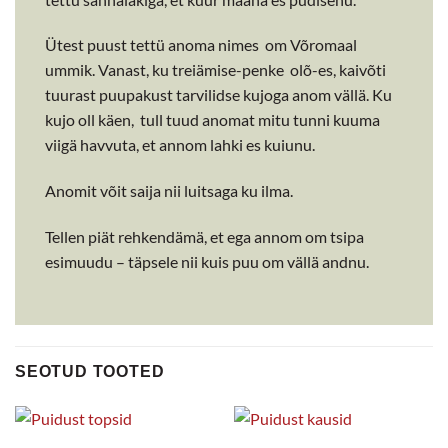
Ütest puust tettü anoma nimes om Võromaal
ummik. Vanast, ku treiämise-penke olõ-es, kaivõti
tuurast puupakust tarvilidse kujoga anom vällä. Ku
kujo oll käen, tull tuud anomat mitu tunni kuuma
viigä havvuta, et annom lahki es kuiunu.
Anomit võit saija nii luitsaga ku ilma.
Tellen piät rehkendämä, et ega annom om tsipa
esimuudu – täpsele nii kuis puu om vällä andnu.
SEOTUD TOOTED