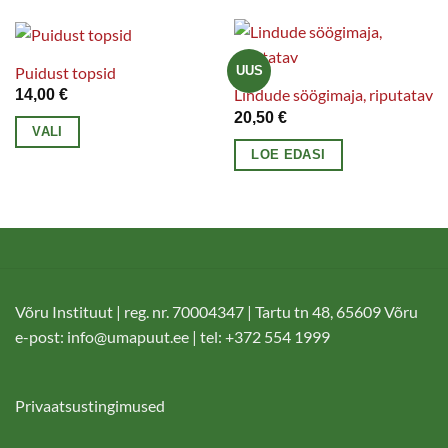
tootel
tootel
tootelehel.
on
on
mitu
mitu
Puidust topsid
UUS
varianti.
varianti.
Lindude söögimaja, riputatav
14,00
€
Valikuid
Valikuid
20,50
€
VALI
saab
saab
LOE EDASI
Sellel
teha
teha
tootel
tootelehel.
tootelehel.
on
mitu
varianti.
Valikuid
saab
Võru Instituut | reg. nr. 70004347 | Tartu tn 48, 65609 Võru
teha
e-post:
info@umapuut.ee
| tel: +372 554 1999
tootelehel.
Privaatsustingimused