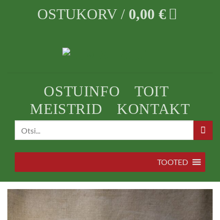
Skip
OSTUKORV /
0,00
€
to
content
OSTUINFO
TOIT
MEISTRID
KONTAKT
Otsi:
TOOTED