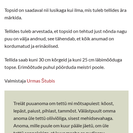
Topsid on saadaval nii lusikaga kui ilma, mis tuleb tellides ära
märkida.
Tellides tuleb arvestada, et topsid on tehtud just nõnda nagu
puu on välja andnud, see tähendab, et kõik anumad on
kordumatud ja erinäolised.
Tellida saab kuni 30 cm kõrgeid ja kuni 25 cm läbimõõduga
topse. Erimõõtude puhul pöörduda meistri poole.
Valmistaja
Urmas Štubis
Treiät puuanoma om tettü mi mõtsapuiest: kõost,
lepäst, paiust, pihlast, tammõst. Välästpuult omma
anoma üle tettü oliiviõliga, sisest mehidsevahaga.
Anoma, mille puule om kuur pääle jäetü, om üle
tettü sannalakiga, et kuur maaha es pudisenu.