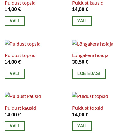
Puidust topsid
Puidust kausid
14,00
€
14,00
€
VALI
VALI
Sellel
Sellel
tootel
tootel
on
on
mitu
mitu
Puidust topsid
Lõngakera hoidja
varianti.
varianti.
14,00
€
30,50
€
Valikuid
Valikuid
VALI
LOE EDASI
saab
saab
Sellel
teha
teha
tootel
tootelehel.
tootelehel.
on
mitu
Puidust kausid
Puidust topsid
varianti.
14,00
€
14,00
€
Valikuid
VALI
VALI
saab
Sellel
Sellel
teha