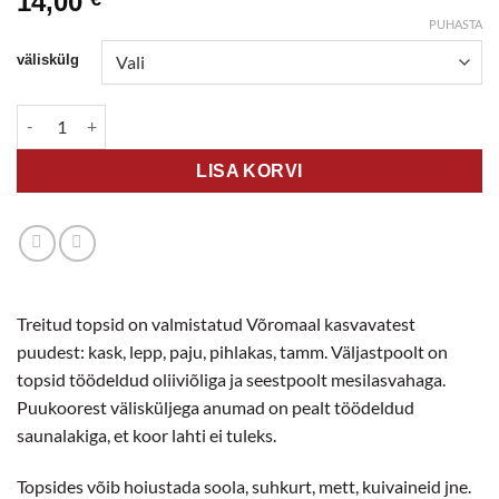
14,00
PUHASTA
väliskülg
Puidust tops kogus
LISA KORVI
Treitud topsid on valmistatud Võromaal kasvavatest
puudest: kask, lepp, paju, pihlakas, tamm. Väljastpoolt on
topsid töödeldud oliiviõliga ja seestpoolt mesilasvahaga.
Puukoorest välisküljega anumad on pealt töödeldud
saunalakiga, et koor lahti ei tuleks.
Topsides võib hoiustada soola, suhkurt, mett, kuivaineid jne.