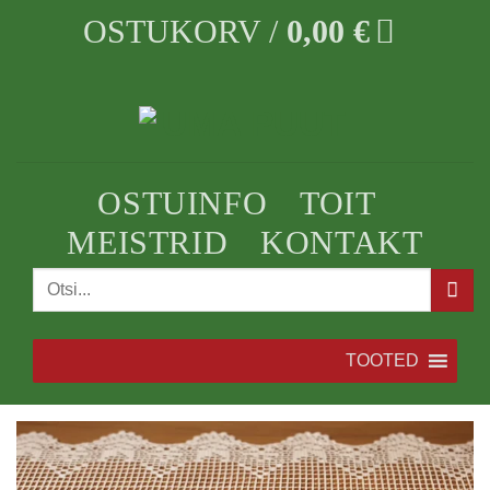
Skip
OSTUKORV /
0,00
€
to
content
OSTUINFO
TOIT
MEISTRID
KONTAKT
Otsi:
TOOTED