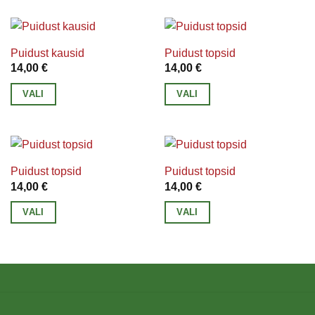
tootel
tootel
tootelehel.
tootelehel.
on
on
mitu
mitu
Puidust kausid
Puidust topsid
varianti.
varianti.
14,00
€
14,00
€
Valikuid
Valikuid
VALI
VALI
saab
saab
Sellel
Sellel
teha
teha
tootel
tootel
tootelehel.
tootelehel.
on
on
mitu
mitu
Puidust topsid
Puidust topsid
varianti.
varianti.
14,00
€
14,00
€
Valikuid
Valikuid
VALI
VALI
saab
saab
Sellel
Sellel
teha
teha
tootel
tootel
tootelehel.
tootelehel.
on
on
mitu
mitu
varianti.
varianti.