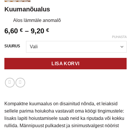
Kuumanõualus
Alos lämmäle anomalõ
Hinnavahemik:
6,60
–
9,20
€
€
6,60 €
PUHASTA
kuni
SUURUS
9,20 €
LISA KORVI
Kompaktne kuumaalus on disainitud nõnda, et leiaksid
sellele parima hoiukoha vastavalt oma köögi tingimustele:
lisaks lapiti hoiustamisele saab neid ka riputada või kokku
rullida. Männipuust pulkadest ja sinimustvalgest nöörist