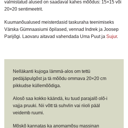
valmistatud alused on saadaval kahes mõõdus: 15×15 või
20×20 sentimeetrit.
Kuumanõualused meisterdasid taskuraha teenimiseks
Värska Gümnaasiumi õpilased, vennad Indrek ja Joosep
Parijõgi. Laovaru aitavad vahendada Uma Puut ja
Sujur
.
Nelläkanti kujoga lämmä-alos om tettü
pedäjäpulgõst ja tä mõõdu ommava 20×20 cm
pikkudse küllemõõdiga.
Alosõ saa kokko käändä, ku tuud parajalõ olõ-i
vajja pruuki. Nii võtt tä suhvlin vai riioli pääl
veidemb ruumi.
Mõskõ kannatas ka anomamõsu massinan