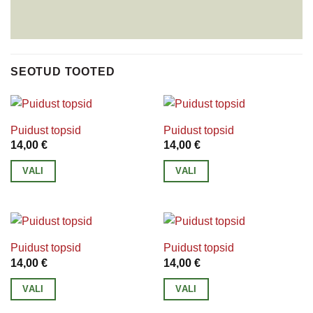
SEOTUD TOOTED
Puidust topsid
Puidust topsid
14,00
€
14,00
€
VALI
VALI
Sellel
Sellel
tootel
tootel
on
on
mitu
mitu
Puidust topsid
Puidust topsid
varianti.
varianti.
14,00
€
14,00
€
Valikuid
Valikuid
VALI
VALI
saab
saab
Sellel
Sellel
teha
teha