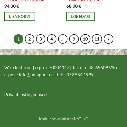
94,00
€
68,00
€
LISA KORVI
LOE EDASI
1
2
3
4
…
9
10
11
Võru Instituut | reg. nr. 70004347 | Tartu tn 48, 65609 Võru
e-post:
info@umapuut.ee
| tel: +372 554 1999
Privaatsustingimused
Kodulehe valmistas
KATING