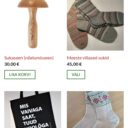
Sukaseen (nõelumisseen)
Meeste villased sokid
30,00
€
45,00
€
LISA KORVI
VALI
Sellel
tootel
on
mitu
varianti.
Valikuid
saab