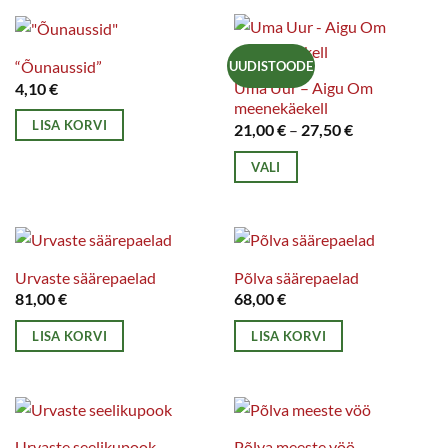
“Õunaussid”
UUDISTOODE
Uma Uur – Aigu Om
4,10
€
meenekäekell
LISA KORVI
Hinnavahemik
21,00
€
–
27,50
€
21,00 €
kuni
VALI
27,50 €
Sellel
tootel
on
mitu
Urvaste säärepaelad
Põlva säärepaelad
varianti.
81,00
€
68,00
€
Valikuid
LISA KORVI
LISA KORVI
saab
teha
tootelehel.
Urvaste seelikupook
Põlva meeste vöö