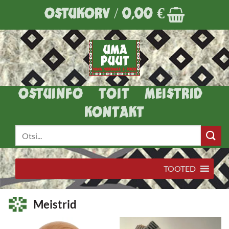
Skip
OSTUKORV /
0,00
€
to
content
OSTUINFO
TOIT
MEISTRID
KONTAKT
Otsi:
TOOTED
Meistrid