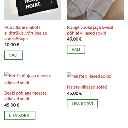
teha
tootelehel.
Puuvillane õlakott
Rõuge vöökirjaga beežil
siiditrükis, võrukeelse
põhjal villased sokid
vanasõnaga
45,00
€
10,00
€
VALI
VALI
Sellel
Sellel
tootel
tootel
on
on
mitu
mitu
varianti.
Naiste villased sokid
varianti.
Beeži põhjaga meeste
45,00
€
Valikuid
villased sokid
Valikuid
saab
LISA KORVI
45,00
€
saab
teha
teha
tootelehel.
LISA KORVI
tootelehel.