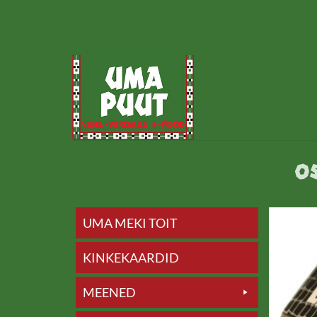
Skip
to
content
O
UMA MEKI TOIT
KINKEKAARDID
MEENED