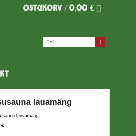
OSTUKORV /
0,00
€
Otsi:
KT
susauna lauamäng
usanna lavvamäng
0
€