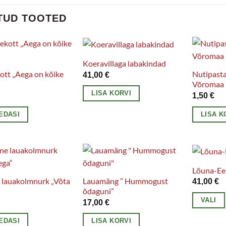
TUD TOOTED
Koeravillaga labakindad
tt „Aega on kõike
Nutipasta
41,00
€
Võromaa 
LISA KORVI
€
1,50
€
EDASI
LISA K
Lõuna-Ees
 lauakolmnurk „Võta
Lauamäng ” Hummogust
41,00
€
õdaguni”
VALI
17,00
€
Sellel
EDASI
LISA KORVI