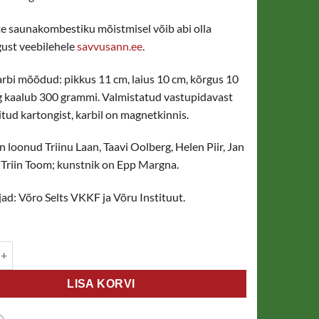
e saunakombestiku mõistmisel võib abi olla
gust veebilehele
savvusann.ee
.
bi mõõdud: pikkus 11 cm, laius 10 cm, kõrgus 10
 kaalub 300 grammi. Valmistatud vastupidavast
tud kartongist, karbil on magnetkinnis.
loonud Triinu Laan, Taavi Oolberg, Helen Piir, Jan
Triin Toom; kunstnik on Epp Margna.
ad: Võro Selts VKKF ja Võru Instituut.
una lauamäng kogus
LISA KORVI