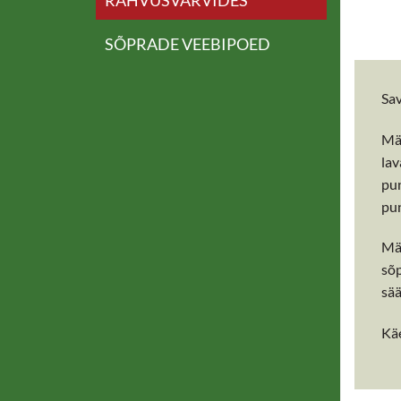
RAHVUSVÄRVIDES
SÕPRADE VEEBIPOED
Sav
Män
lav
pun
pun
Män
sõp
sää
Käe