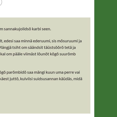
 sannakujolidsõ karbi seen.
t, edesi saa minnä ederuumi, sis mõsuruumi ja
Mängjä tsiht om säändsit täüstsõõrõ tetä ja
kinkal om pääle viimäst lõunõt kõgõ suurõmb
. Kõgõ parõmbidõ saa mängi kuun uma perre vai
st juttõ, kuiviisi suidsusannan käüdäs, midä