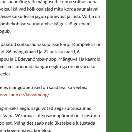
una lauamäng viib mänguseltskonna suitsusauna.
oksul käivad kõik osalejad mitu korda saunalaval
esse käikudesse jagub põnevust ja lusti. Võitja on
 kombekohase saunatamise käigus kõige enam
ogub.
pakitud suitsusaunakujulisse karpi. Komplektis on
d, 86 mängukaarti ja 22 autasukaarti, 6
pu ja 1 Edevanõmba-nupp. Mänguväli ja kaardid
eelsed, juhendid mängureeglitega on nii võru kui
keeles.
eles mänguõpetused on saadaval ka veebis:
savvusann.ee/lavvamang/
gimiseks aega, nagu võtad aega suitsusaunas
s. Vana-Võromaa suitsusaunapärand on rikas oma
oolest. Mängides saab neid üksteisele jutustada
oma kogemustest kõnelda.