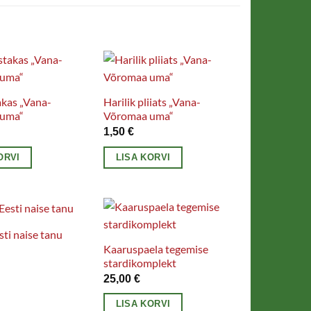
kas „Vana-
Harilik pliiats „Vana-
uma“
Võromaa uma“
1,50
€
ORVI
LISA KORVI
ti naise tanu
Kaaruspaela tegemise
stardikomplekt
25,00
€
LISA KORVI