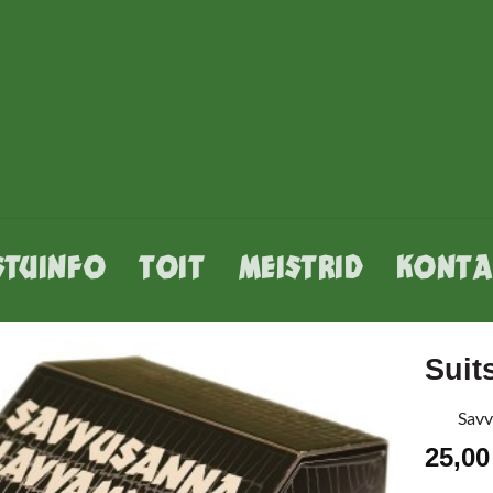
STUINFO
TOIT
MEISTRID
KONTA
Suit
Savv
25,0