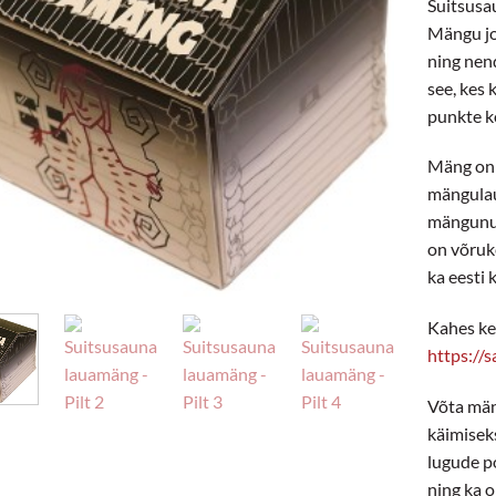
Suitsusa
Mängu jo
ning nend
see, kes
punkte k
Mäng on 
mängulau
mängunup
on võruk
ka eesti 
Kahes ke
https://
Võta män
käimisek
lugude p
ning ka 