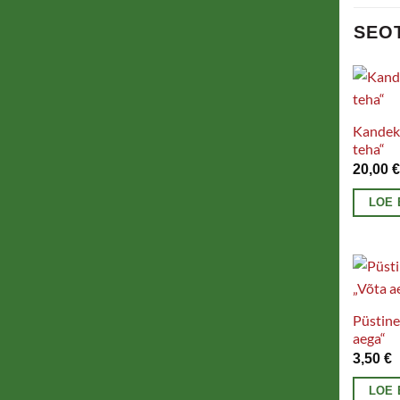
SEO
Kandeko
teha“
20,00
LOE 
Püstine
aega“
3,50
€
LOE 