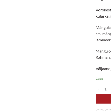
Võrokest
külaskäi
Mängukar
cm; mäng
lamineeri
Mängu on 
Rahman, 
Väljaandj
Laos
Suitsusa