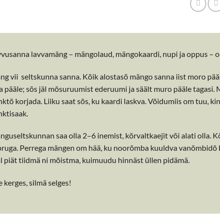
vusanna lavvamäng – mängolaud, mängokaardi, nupi ja oppus – om
g vii seltskunna sanna. Kõik alostasõ mängo sanna iist moro pääl
a pääle; sõs jäl mõsuruumist ederuumi ja säält muro pääle tagasi. 
ktõ korjada. Liiku saat sõs, ku kaardi laskva. Võidumiis om tuu, 
ktisaak.
guseltskunnan saa olla 2–6 inemist, kõrvaltkaejit või alati olla
ruga. Perrega mängen om hää, ku noorõmba kuuldva vanõmbidõ käe
l piät tiidmä ni mõistma, kuimuudu hinnäst üllen pidämä.
 kerges, silmä selges!