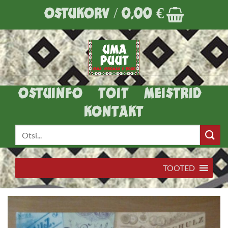
Skip
OSTUKORV /
0,00
€
to
content
OSTUINFO
TOIT
MEISTRID
KONTAKT
Otsi:
TOOTED