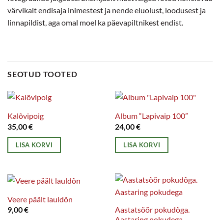
värvikalt endisaja inimestest ja nende eluolust, loodusest ja
linnapildist, aga omal moel ka päevapiltnikest endist.
SEOTUD TOOTED
Kalõvipoig
Album “Lapivaip 100”
35,00
€
24,00
€
LISA KORVI
LISA KORVI
Veere päält lauldõn
Aastatsõõr pokudõga.
9,00
€
Aastaring pokudega