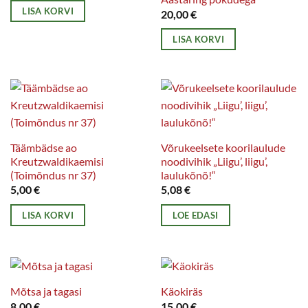
LISA KORVI
20,00
€
LISA KORVI
Täämbädse ao
Võrukeelsete koorilaulude
Kreutzwaldikaemisi
noodivihik „Liigu’, liigu’,
(Toimõndus nr 37)
laulukõnõ!“
5,00
€
5,08
€
LISA KORVI
LOE EDASI
Mõtsa ja tagasi
Käokiräs
8,00
€
15,00
€