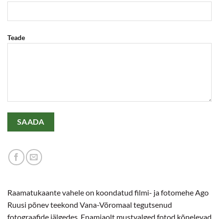
Teade
Raamatukaante vahele on koondatud filmi- ja fotomehe Ago
Ruusi põnev teekond Vana-Võromaal tegutsenud
fotograafide jälgedes. Enamjaolt mustvalged fotod kõnelevad