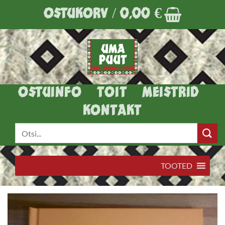
Skip
OSTUKORV /
0,00
€
to
content
OSTUINFO
TOIT
MEISTRID
KONTAKT
Otsi:
TOOTED