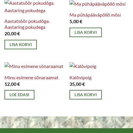
Ma pühäpääväpõllõ mõsi
Aastatsõõr pokudõga.
5,00
€
Aastaring pokudega
LISA KORVI
20,00
€
LISA KORVI
Minu esimene sõnaraamat
Kalõvipoig
12,00
€
35,00
€
LOE EDASI
LISA KORVI