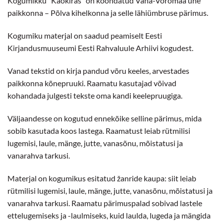
Kogumikku “Käokiräs” on koondatud Vana-Võromaa ühe
paikkonna – Põlva kihelkonna ja selle lähiümbruse pärimus.
Kogumiku materjal on saadud peamiselt Eesti
Kirjandusmuuseumi Eesti Rahvaluule Arhiivi kogudest.
Vanad tekstid on kirja pandud võru keeles, arvestades
paikkonna kõnepruuki. Raamatu kasutajad võivad
kohandada julgesti tekste oma kandi keelepruugiga.
Väljaandesse on kogutud ennekõike selline pärimus, mida
sobib kasutada koos lastega. Raamatust leiab rütmilisi
lugemisi, laule, mänge, jutte, vanasõnu, mõistatusi ja
vanarahva tarkusi.
Materjal on kogumikus esitatud žanride kaupa: siit leiab
rütmilisi lugemisi, laule, mänge, jutte, vanasõnu, mõistatusi ja
vanarahva tarkusi. Raamatu pärimuspalad sobivad lastele
ettelugemiseks ja -laulmiseks, kuid laulda, lugeda ja mängida