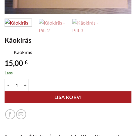
Käokiräs
Käokiräs
15,00
€
Laos
Käokiräs kogus
LISA KORVI