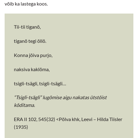
võib ka lastega koos.
Tii-tii tiganõ,
tiganõ tegi õllõ.
Konna jõiva purjo,
naksiva kaklõma,
tsigli-tsägli, tsigli-tsägli…
“Tsigli-tsägli” lugõmise aigu nakatas ütstõist
kõditama.
ERA II 102, 545(32) <Põlva khk, Leevi – Hilda Tiisler
(1935)