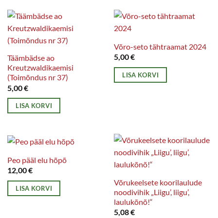
Võro-seto tähtraamat 2024
5,00
€
Täämbädse ao
Kreutzwaldikaemisi
LISA KORVI
(Toimõndus nr 37)
5,00
€
LISA KORVI
Peo pääl elu hõpõ
12,00
€
Võrukeelsete koorilaulude
LISA KORVI
noodivihik „Liigu’, liigu’,
laulukõnõ!“
5,08
€