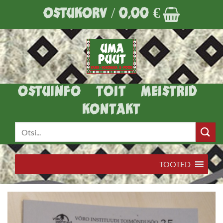
Skip
OSTUKORV /
0,00
€
to
content
OSTUINFO
TOIT
MEISTRID
KONTAKT
Otsi:
TOOTED