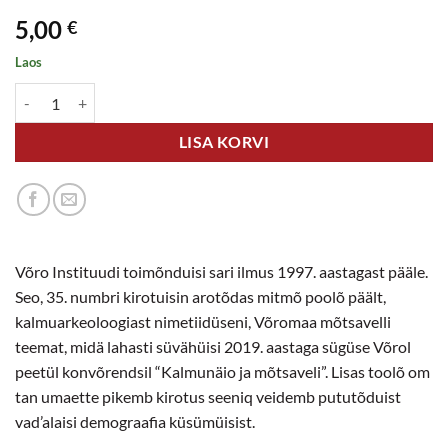
5,00
€
Laos
Metsavendadest vadjalasteni. Võro Instituudi toimõndusõq 35. kogus
LISA KORVI
Võro Instituudi toimõnduisi sari ilmus 1997. aastagast pääle.
Seo, 35. numbri kirotuisin arotõdas mitmõ poolõ päält,
kalmuarkeoloogiast nimetiidüseni, Võromaa mõtsavelli
teemat, midä lahasti süvähüisi 2019. aastaga sügüse Võrol
peetül konvõrendsil “Kalmunäio ja mõtsaveli”. Lisas toolõ om
tan umaette pikemb kirotus seeniq veidemb pututõduist
vad’alaisi demograafia küsümüisist.