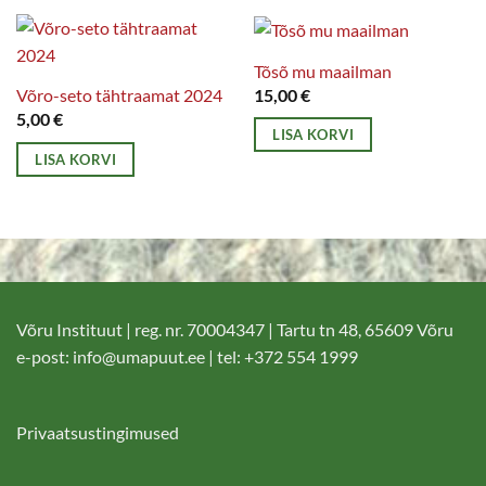
Tõsõ mu maailman
15,00
€
Võro-seto tähtraamat 2024
5,00
€
LISA KORVI
LISA KORVI
Võru Instituut | reg. nr. 70004347 | Tartu tn 48, 65609 Võru
e-post:
info@umapuut.ee
| tel: +372 554 1999
Privaatsustingimused