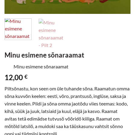
Minu esimene sõnaraamat
Minu esimene sõnaraamat
12,00
€
Piltsõnastu, kon seen om üle tuhande sõna. Raamatun omma
sõna kuvvõn keelen: eesti, võro, prantsusõ, inglüse, saksa ja
vinne keelen. Pildi ja sõna omma jaotõdu viies teemas: kodo,
kihä, süük ja juuk, latsiaid ja kuul, eläjä ja kasvo. Raamat
avitas tetä edimädse tutvusõ võõridõ kiiliga. Raamat om
mõtõld latsilõ, a muidoki saa ka täüskasunu vahtsit sõnno
oppi vai tiidmiisi kontrolli.