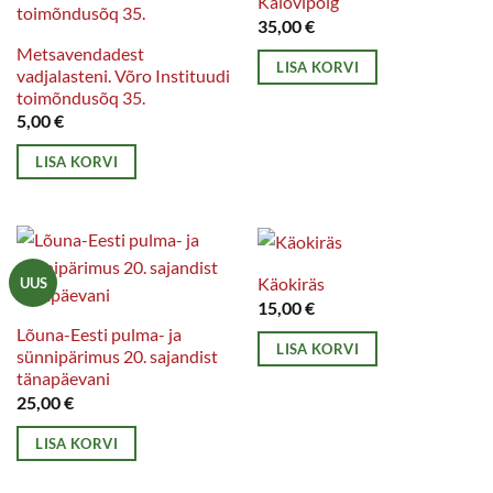
Kalõvipoig
35,00
€
Metsavendadest
LISA KORVI
vadjalasteni. Võro Instituudi
toimõndusõq 35.
5,00
€
LISA KORVI
Käokiräs
UUS
15,00
€
Lõuna-Eesti pulma- ja
LISA KORVI
sünnipärimus 20. sajandist
tänapäevani
25,00
€
LISA KORVI