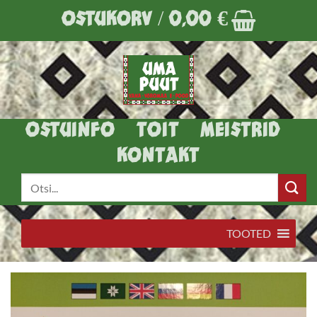
Skip
OSTUKORV /
0,00
€
to
content
OSTUINFO
TOIT
MEISTRID
KONTAKT
Otsi:
TOOTED