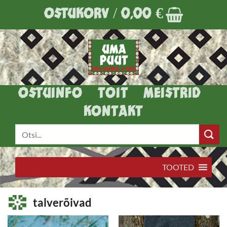
Skip
OSTUKORV /
0,00
€
to
content
OSTUINFO
TOIT
MEISTRID
KONTAKT
Otsi:
TOOTED
talverõivad