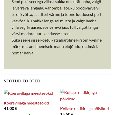
Seod pikä seerega villast sukka om kirät haha, valgõ
ja verrevä langaga. Vanõmbal aol, ku poodivärve viil
es olõ võtta, saadi eri värme ja toone luudusest peri
kasvõst. Ku hahka langa sai musta ja valge lamba
villa segi kraasen, sõs verevä jaos tull valgõt langa
värvi madarajuuri keedusse sisen.
Suka seere sisse koetu katsaharoline kiri om väeline
märk, mis and inemisele manu elojõudu, ristimärk
hoit är halva.
SEOTUD TOOTED
Koeravillaga meestesokid
41,00
€
Kollase ristikirjaga põlvikud
15,50
€