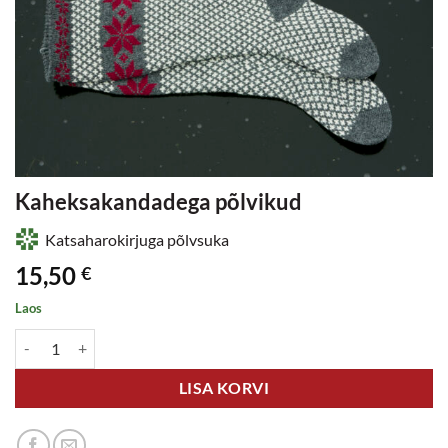
Kaheksakandadega põlvikud
Katsaharokirjuga põlvsuka
15,50
€
Laos
Kaheksakandadega põlvikud kogus
LISA KORVI