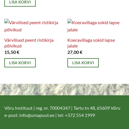
LISA KORVI
Värvilised peent ristikirja
Koeravillaga sokid lapse
põlvikud
jalale
15,50
€
27,00
€
LISA KORVI
LISA KORVI
Võru Instituut | reg. nr. 70004347 | Tartu tn 48, 65609 Võru
e-post:
info@umapuut.ee
| tel: +372 554 1999