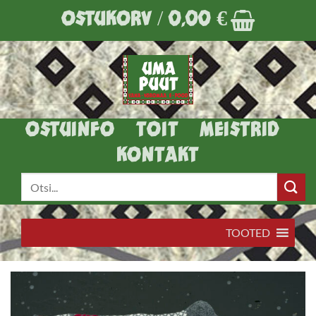
Skip
OSTUKORV /
0,00
€
to
content
OSTUINFO
TOIT
MEISTRID
KONTAKT
Otsi:
TOOTED