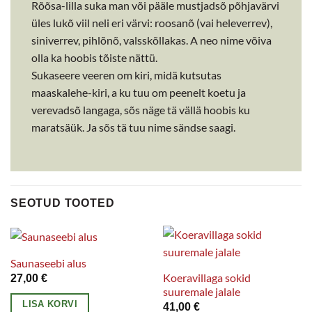
Rõõsa-lilla suka man või pääle mustjadsõ põhjavärvi
üles lukõ viil neli eri värvi: roosanõ (vai heleverrev),
siniverrev, pihlõnõ, valsskõllakas. A neo nime võiva
olla ka hoobis tõiste nättü.
Sukaseere veeren om kiri, midä kutsutas
maaskalehe-kiri, a ku tuu om peenelt koetu ja
verevadsõ langaga, sõs näge tä vällä hoobis ku
maratsäük. Ja sõs tä tuu nime sändse saagi.
SEOTUD TOOTED
Saunaseebi alus
Koeravillaga sokid
27,00
€
suuremale jalale
LISA KORVI
41,00
€