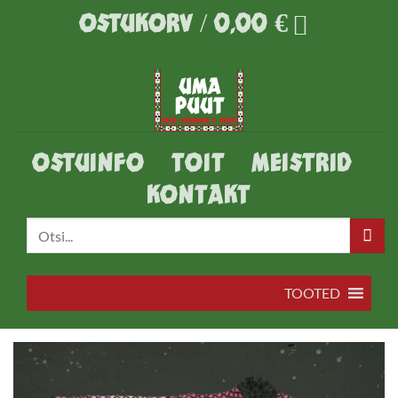
Skip
OSTUKORV /
0,00
€
to
content
OSTUINFO
TOIT
MEISTRID
KONTAKT
Otsi:
TOOTED