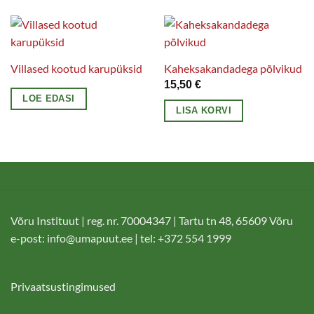
Villased kootud karupüksid
Kaheksakandadega põlvikud
15,50
€
LOE EDASI
LISA KORVI
Võru Instituut | reg. nr. 70004347 | Tartu tn 48, 65609 Võru
e-post:
info@umapuut.ee
| tel: +372 554 1999
Privaatsustingimused