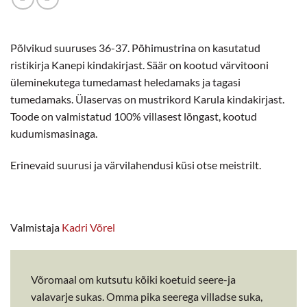
Põlvikud suuruses 36-37. Põhimustrina on kasutatud
ristikirja Kanepi kindakirjast. Säär on kootud värvitooni
üleminekutega tumedamast heledamaks ja tagasi
tumedamaks. Ülaservas on mustrikord Karula kindakirjast.
Toode on valmistatud 100% villasest lõngast, kootud
kudumismasinaga.
Erinevaid suurusi ja värvilahendusi küsi otse meistrilt.
Valmistaja
Kadri Võrel
Võromaal om kutsutu kõiki koetuid seere-ja
valavarje sukas. Omma pika seerega villadse suka,