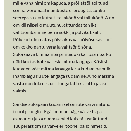
mille vana nimi om kapuda, a prõllatsõl aol tuud
sõnna Võromaal inämbüste ei pruugita. Lühkü
seerega sukka kutsuti tallakõnõ vai tallukõnõ. A no
om kiil niipallo muutunu, et tundas tan iks
vahtsõmba nime perrä sokki ja põlvikut kah.
Põlvikut nimmatas põlvsukas vai põlvõsukas – nii
om kokko pantu vana ja vahtsõnõ sõna.
Suka saava kimmämbä ja muidoki ka ilosamba, ku
näid koetas kate vai eski mitma langaga. Käsitsi
kudaden võtt mitma langaga kirja kudamine hulk
inämb aigu ku üte langaga kudamine. A no massina
vasta muidoki ei saa – tuuga lätt iks ruttu ja asi
valmis.
Sändse sukapaari kudamisel om üte värvi mitund
tooni pruugitu. Egä inemine näge värve tsipa
esimuudu ja ka nimmas näid kuis tä just är tund.
Tuuperäst om ka värve eri toonel pallo nimesid.