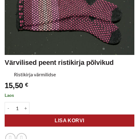
Värvilised peent ristikirja põlvikud
Ristikirja värmilidse
15,50
€
Laos
Värvilised peent ristikirja põlvikud kogus
LISA KORVI