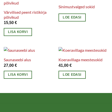
Sinimustvalged sokid
Värvilised peent ristikirja
põlvikud
LOE EDASI
15,50
€
LISA KORVI
Saunaseebi alus
Koeravillaga meestesokid
27,00
€
41,00
€
LISA KORVI
LOE EDASI