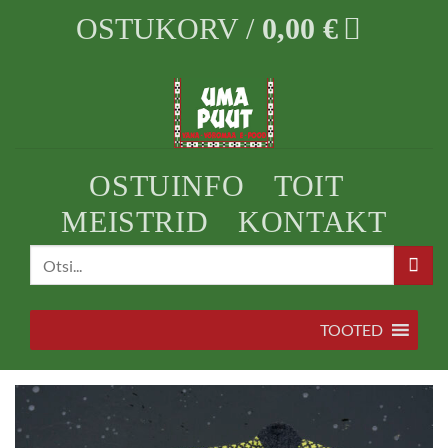
Skip
OSTUKORV /
0,00
€
to
content
OSTUINFO
TOIT
MEISTRID
KONTAKT
Otsi:
TOOTED