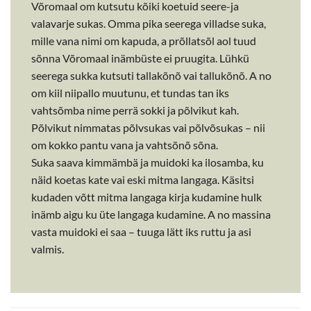
Võromaal om kutsutu kõiki koetuid seere-ja
valavarje sukas. Omma pika seerega villadse suka,
mille vana nimi om kapuda, a prõllatsõl aol tuud
sõnna Võromaal inämbüste ei pruugita. Lühkü
seerega sukka kutsuti tallakõnõ vai tallukõnõ. A no
om kiil niipallo muutunu, et tundas tan iks
vahtsõmba nime perrä sokki ja põlvikut kah.
Põlvikut nimmatas põlvsukas vai põlvõsukas – nii
om kokko pantu vana ja vahtsõnõ sõna.
Suka saava kimmämbä ja muidoki ka ilosamba, ku
näid koetas kate vai eski mitma langaga. Käsitsi
kudaden võtt mitma langaga kirja kudamine hulk
inämb aigu ku üte langaga kudamine. A no massina
vasta muidoki ei saa – tuuga lätt iks ruttu ja asi
valmis.