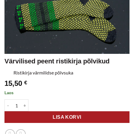
Värvilised peent ristikirja põlvikud
Ristikirja värmilidse põlvsuka
15,50
€
Laos
Värvilised peent ristikirja põlvikud kogus
LISA KORVI