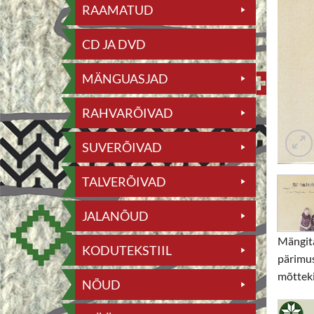
RAAMATUD
CD JA DVD
MÄNGUASJAD
RAHVARÕIVAD
SUVERÕIVAD
TALVERÕIVAD
JALANÕUD
Mängita
KODUTEKSTIIL
pärimus
mõtteki
NÕUD