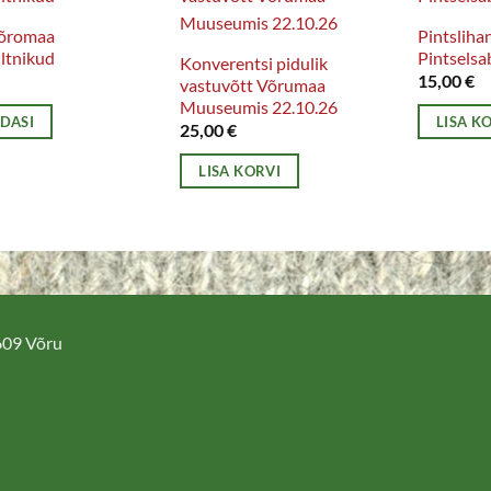
õromaa
Pintsliha
ltnikud
Pintselsa
Konverentsi pidulik
15,00
€
vastuvõtt Võrumaa
Muuseumis 22.10.26
EDASI
LISA K
25,00
€
LISA KORVI
5609 Võru