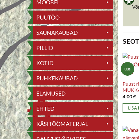
MÖÖBEL
Võ
PUUTÖÖ
SAUNAKAUBAD
SEO
PILLID
KOTID
uus
PUHKEKAUBAD
Puust 
MUKKA
ELAMUSED
4,00
€
EHTED
LISA
KÄSITÖÖMATERJAL