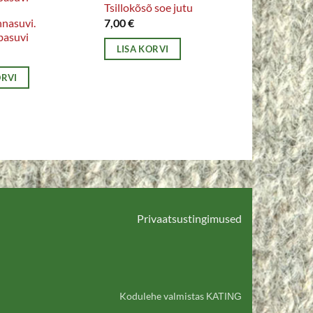
Tsillokõsõ soe jutu
nnasuvi.
7,00
€
basuvi
LISA KORVI
ORVI
Privaatsustingimused
Kodulehe valmistas
KATING