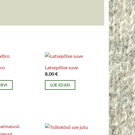
õro
Latsepõlve suve
8,00
€
ORVI
LOE EDASI