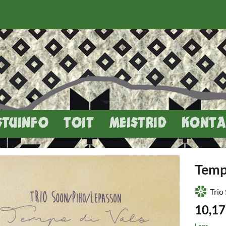
STUINFO
TOIT
MEISTRID
KONTA
Temp
Trio
10,1
Laos