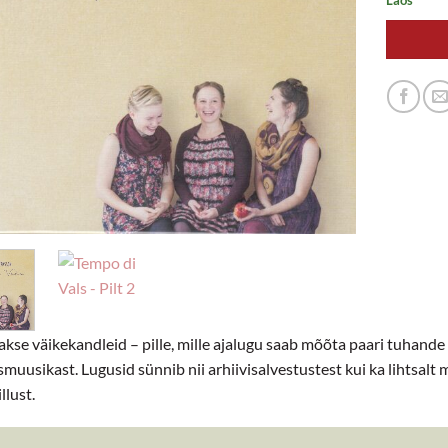
kse väikekandleid – pille, mille ajalugu saab mõõta paari tuhande 
muusikast. Lugusid sünnib nii arhiivisalvestustest kui ka lihtsalt 
llust.