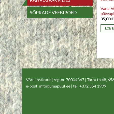
RAHVUSVÄRVIDES
Vana-V
SÕPRADE VEEBIPOED
päevapi
35,00
€
LOE 
Võru Instituut | reg. nr. 70004347 | Tartu tn 48, 6
e-post:
info@umapuut.ee
| tel: +372 554 1999