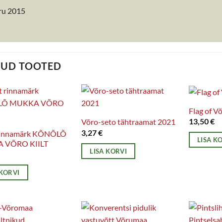
ru 2015
TUD TOOTED
Flag of V
13,50
€
Võro-seto tähtraamat 2021
3,27
€
rinnamärk KÕNÕLÕ
LISA K
 VÕRO KIILT
LISA KORVI
 KORVI