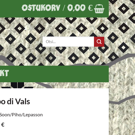
OSTUKORV /
0,00
€
Otsi:
KT
o di Vals
 Soon/Piho/Lepasson
7
€