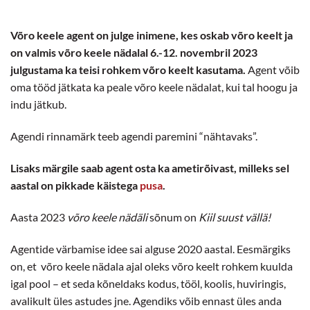
Võro keele agent on julge inimene, kes oskab võro keelt ja
on valmis võro keele nädalal 6.-12. novembril 2023
julgustama ka teisi rohkem võro keelt kasutama.
Agent võib
oma tööd jätkata ka peale võro keele nädalat, kui tal hoogu ja
indu jätkub.
Agendi rinnamärk teeb agendi paremini “nähtavaks”.
Lisaks märgile saab agent osta ka ametirõivast, milleks sel
aastal on pikkade käistega
pusa
.
Aasta 2023
võro keele nädäli
sõnum on
Kiil suust vällä!
Agentide värbamise idee sai alguse 2020 aastal. Eesmärgiks
on, et võro keele nädala ajal oleks võro keelt rohkem kuulda
igal pool – et seda kõneldaks kodus, tööl, koolis, huviringis,
avalikult üles astudes jne. Agendiks võib ennast üles anda