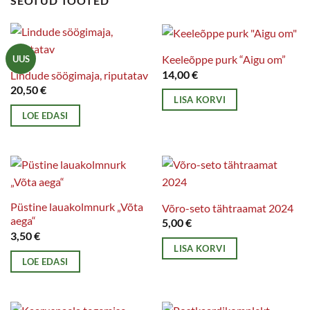
SEOTUD TOOTED
Keeleõppe purk “Aigu om”
UUS
14,00
€
Lindude söögimaja, riputatav
20,50
€
LISA KORVI
LOE EDASI
Püstine lauakolmnurk „Võta
Võro-seto tähtraamat 2024
aega“
5,00
€
3,50
€
LISA KORVI
LOE EDASI