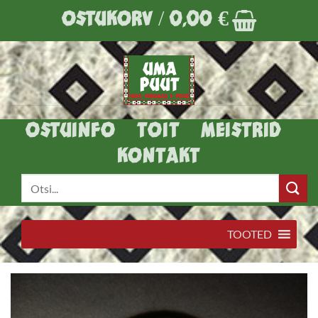
Skip
OSTUKORV /
0,00
€
to
content
OSTUINFO
TOIT
MEISTRID
KONTAKT
Otsi:
TOOTED