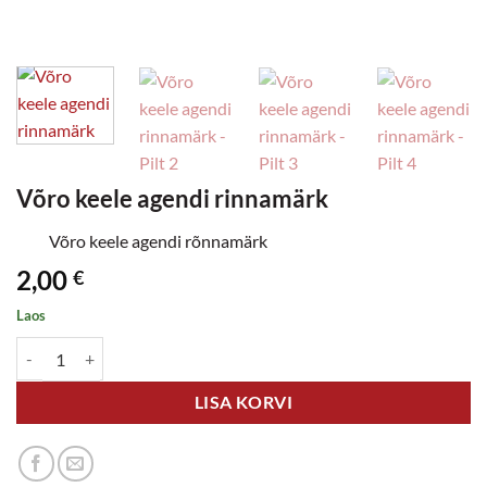
Võro keele agendi rinnamärk
Võro keele agendi rõnnamärk
2,00
€
Laos
Võro keele agendi rinnamärk kogus
LISA KORVI