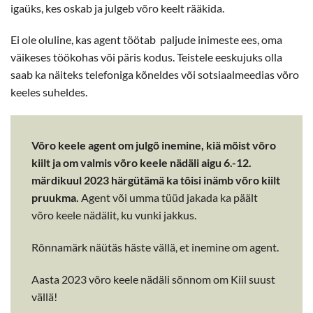
igaüks, kes oskab ja julgeb võro keelt rääkida.
Ei ole oluline, kas agent töötab paljude inimeste ees, oma
väikeses töökohas või päris kodus. Teistele eeskujuks olla
saab ka näiteks telefoniga kõneldes või sotsiaalmeedias võro
keeles suheldes.
Võro keele agent om julgõ inemine, kiä mõist võro
kiilt ja om valmis võro keele nädäli aigu 6.-12.
märdikuul 2023 härgütämä ka tõisi inämb võro kiilt
pruukma.
Agent või umma tüüd jakada ka päält
võro keele nädälit, ku vunki jakkus.
Rõnnamärk näütäs häste vällä, et inemine om agent.
Aasta 2023 võro keele nädäli sõnnom om Kiil suust
vällä!