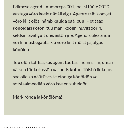
Edimese agendi (numbrega 001) naksi tüüle 2020
aastaga võro keele nädäli aigu. Agente tsihis om, et
võro kiilt olõs inämb kuulda egäl puul – et taad
kõnõldasi koton, tüü man, koolin, huvitsõõrin,
seldsin, avaligult üles astõn jne. Agendis üles anda
või hinnäst egäüts, kiä võro kiilt mõist ja julgus
kõnõlda.
Tuu olõ-i tähtsä, kas agent tüütäs inemiisi iin, uman
väikun tüükotussõn vai peris kotun. Tõisilõ iinkujos
saa olla ka näütüses telefoniga kõnõldõn vai
sotsiaalmeediän võro keelen suheldõn.
Märk rõnda ja kõnõlõma!