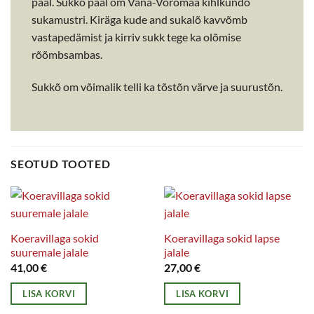
pääl. Sukkõ pääl om Vana-Võromaa kihlkundõ
sukamustri. Kiräga kude and sukalõ kavvõmb
vastapedämist ja kirriv sukk tege ka olõmise
rõõmbsambas.
Sukkõ om võimalik telli ka tõstõn värve ja suurustõn.
SEOTUD TOOTED
Koeravillaga sokid
Koeravillaga sokid lapse
suuremale jalale
jalale
41,00
€
27,00
€
LISA KORVI
LISA KORVI