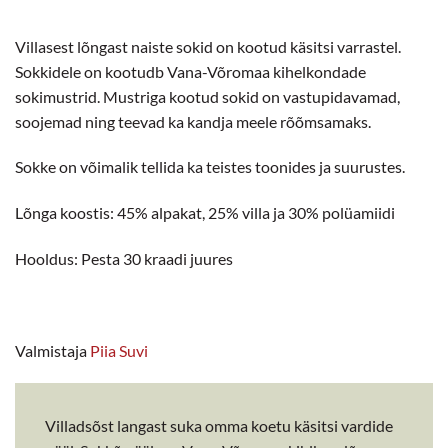
Villasest lõngast naiste sokid on kootud käsitsi varrastel.
Sokkidele on kootudb Vana-Võromaa kihelkondade
sokimustrid. Mustriga kootud sokid on vastupidavamad,
soojemad ning teevad ka kandja meele rõõmsamaks.
Sokke on võimalik tellida ka teistes toonides ja suurustes.
Lõnga koostis: 45% alpakat, 25% villa ja 30% polüamiidi
Hooldus: Pesta 30 kraadi juures
Valmistaja
Piia Suvi
Villadsõst langast suka omma koetu käsitsi vardide