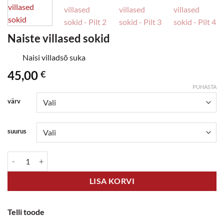
Naiste villased sokid
Naisi villadsõ suka
45,00
€
PUHASTA
värv
suurus
Naiste villased sokid kogus
LISA KORVI
Telli toode