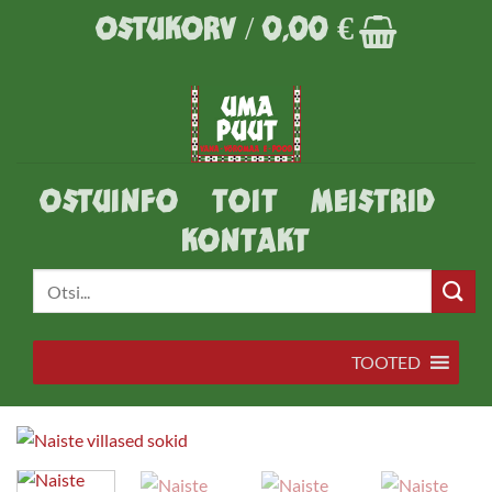
Skip
OSTUKORV /
0,00
€
to
content
OSTUINFO
TOIT
MEISTRID
KONTAKT
Otsi:
TOOTED