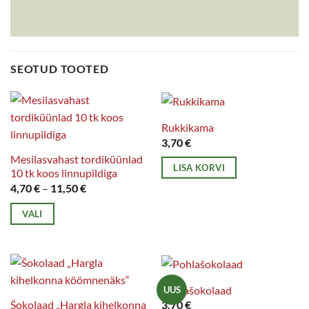
SEOTUD TOOTED
Rukkikama
3,70
€
Mesilasvahast tordiküünlad
LISA KORVI
10 tk koos linnupildiga
Hinnavahemik:
4,70
€
–
11,50
€
4,70 €
kuni
VALI
11,50 €
Sellel
tootel
on
mitu
Pohlašokolaad
UUS
varianti.
Šokolaad „Hargla kihelkonna
3,70
€