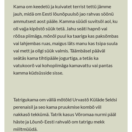
Kama om keedetü ja kuivatet terrist tettü jämme
jauh, midä om Eesti lõunõpuulsõ jao rahvas söönü
ammutsest aost pääle. Kamma süüdi suvitsõl aol, ku
oll vajja kipõstõ süük tetä. Jahu seäti hapnõ vai
rõõsa piimäga, mõnõl puul ka taariga kas paksõmbas
vai lahjembas ruas, maigus läts manu kas tsipa suula
vai mett ja ollgi süük valmis. Täämbäsel pääväl
seätäs kama tihtipääle jogurtiga, a tetäs ka
vatukoorõ vai kohopiimäga kamavattu vai pantas
kamma küdsüsside sisse.
Tatrigukama om vällä mõtõld Urvastõ Küläde Seldsi
perenaisil ja seo kama pruukmise kombõ viil
nakkasõ tekkümä. Tatrik kasus Võromaa nurmi pääl
häste ja Lõunõ-Eesti rahvalõ om tatrigu mekk
miiltmüüdä.