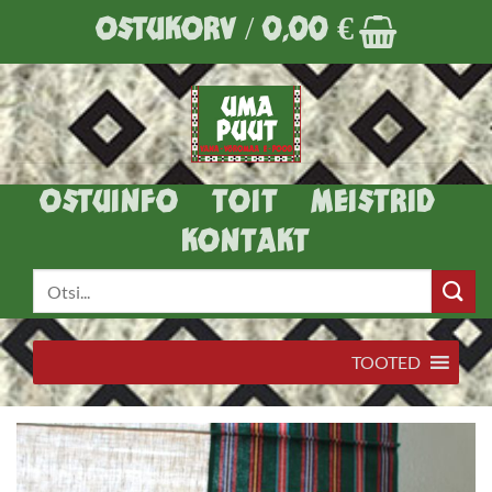
Skip
OSTUKORV /
0,00
€
to
content
OSTUINFO
TOIT
MEISTRID
KONTAKT
Otsi:
TOOTED