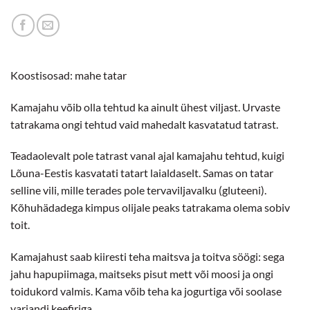
Koostisosad: mahe tatar
Kamajahu võib olla tehtud ka ainult ühest viljast. Urvaste
tatrakama ongi tehtud vaid mahedalt kasvatatud tatrast.
Teadaolevalt pole tatrast vanal ajal kamajahu tehtud, kuigi
Lõuna-Eestis kasvatati tatart laialdaselt. Samas on tatar
selline vili, mille terades pole tervaviljavalku (gluteeni).
Kõhuhädadega kimpus olijale peaks tatrakama olema sobiv
toit.
Kamajahust saab kiiresti teha maitsva ja toitva söögi: sega
jahu hapupiimaga, maitseks pisut mett või moosi ja ongi
toidukord valmis. Kama võib teha ka jogurtiga või soolase
variandi keefiriga.