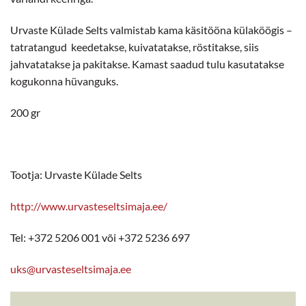
Urvaste Külade Selts valmistab kama käsitööna külaköögis –
tatratangud keedetakse, kuivatatakse, röstitakse, siis
jahvatatakse ja pakitakse. Kamast saadud tulu kasutatakse
kogukonna hüvanguks.
200 gr
Tootja: Urvaste Külade Selts
http://www.urvasteseltsimaja.ee/
Tel: +372 5206 001 või +372 5236 697
uks@urvasteseltsimaja.ee