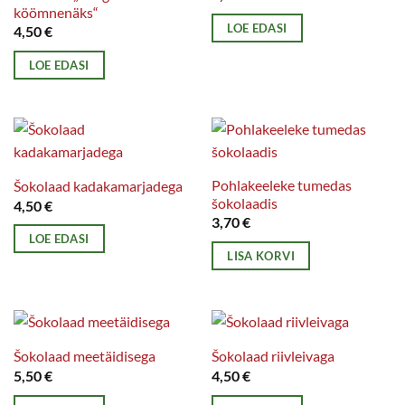
köömnenäks“
Valikuid
LOE EDASI
4,50
€
saab
teha
LOE EDASI
tootelehel.
Pohlakeeleke tumedas
Šokolaad kadakamarjadega
šokolaadis
4,50
€
3,70
€
LOE EDASI
LISA KORVI
Šokolaad meetäidisega
Šokolaad riivleivaga
5,50
€
4,50
€