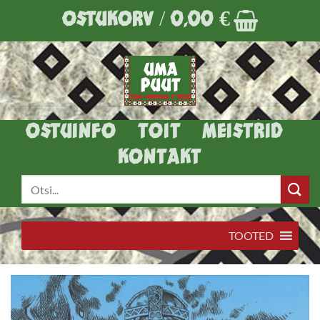
Skip
OSTUKORV /
0,00
€
to
content
OSTUINFO
TOIT
MEISTRID
KONTAKT
Otsi:
TOOTED