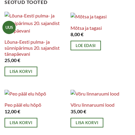
SEOTUD TOOTED
Mõtsa ja tagasi
UUS
8,00
€
Lõuna-Eesti pulma- ja
LOE EDASI
sünnipärimus 20. sajandist
tänapäevani
25,00
€
LISA KORVI
Peo pääl elu hõpõ
Võru linnaruumi lood
12,00
€
35,00
€
LISA KORVI
LISA KORVI