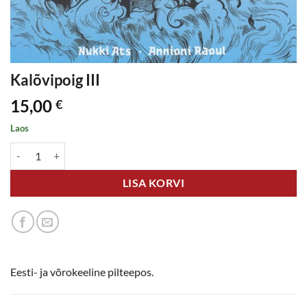
Kalõvipoig III
15,00
€
Laos
Kalõvipoig III kogus
LISA KORVI
Eesti- ja võrokeeline pilteepos.