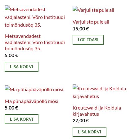
Varjuliste puie all
15,00
€
Metsavendadest
LOE EDASI
vadjalasteni. Võro Instituudi
toimõndusõq 35.
5,00
€
LISA KORVI
Ma pühäpääväpõllõ mõsi
Kreutzwaldi ja Koidula
5,00
€
kirjavahetus
LISA KORVI
27,00
€
LISA KORVI