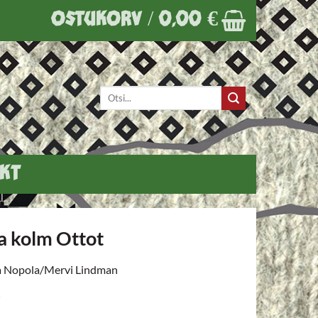
OSTUKORV /
0,00
€
Otsi:
KT
 ja kolm Ottot
a Nopola/Mervi Lindman