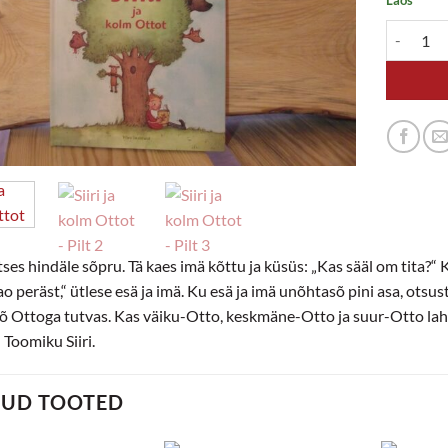
Siiri ja k
ätses hindäle sõpru. Tä kaes imä kõttu ja küsüs: „Kas sääl om tita?“ K
o peräst,“ ütlese esä ja imä. Ku esä ja imä unõhtasõ pini asa, otsust
õ Ottoga tutvas. Kas väiku-Otto, keskmäne-Otto ja suur-Otto la
Toomiku Siiri.
TUD TOOTED