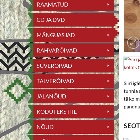
RAAMATUD
CD JA DVD
MÄNGUASJAD
RAHVARÕIVAD
SUVERÕIVAD
TALVERÕIVAD
Siiri ig
tunnia a
JALANÕUD
tä kolm
pandnu 
KODUTEKSTIIL
SEO
NÕUD