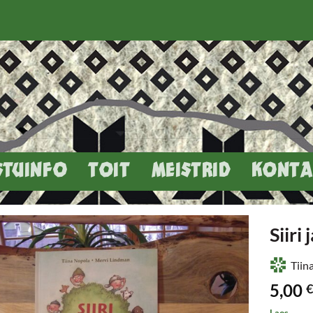
STUINFO
TOIT
MEISTRID
KONTA
Siiri
Tiin
5,00
€
Laos