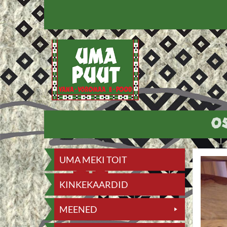
Skip
to
content
O
UMA MEKI TOIT
KINKEKAARDID
MEENED