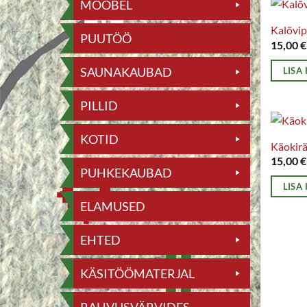
MÖÖBEL
Kalõvip
PUUTÖÖ
15,00
€
SAUNAKAUBAD
LISA
PILLID
KOTID
Käokir
15,00
€
PUHKEKAUBAD
LISA
ELAMUSED
EHTED
KÄSITÖÖMATERJAL