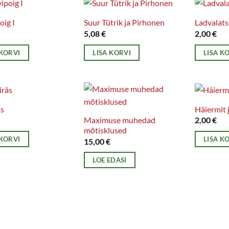
oig I
Suur Tütrik ja Pirhonen
Ladvalat
5,08
€
2,00
€
 KORVI
LISA KORVI
LISA K
äs
Häiermit j
Maximuse muhedad
2,00
€
mõtisklused
 KORVI
LISA K
15,00
€
LOE EDASI