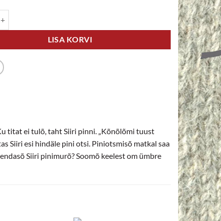
olm Ottot kogus
LISA KORVI
u titat ei tulõ, taht Siiri pinni. „Kõnõlõmi tuust
as Siiri esi hindäle pini otsi. Piniotsmisõ matkal saa
hendasõ Siiri pinimurõ? Soomõ keelest om ümbre