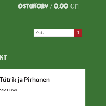
OSTUKORV /
0,00
€
Otsi:
KT
Tütrik ja Pirhonen
ele Huovi