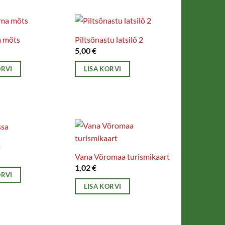
a mõts
Piltsõnastu latsilõ 2
5,00
€
ORVI
LISA KORVI
a
Vana Võromaa turismikaart
1,02
€
ORVI
LISA KORVI