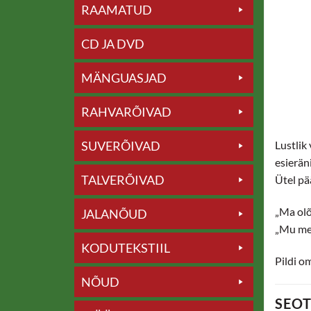
RAAMATUD
CD JA DVD
MÄNGUASJAD
RAHVARÕIVAD
SUVERÕIVAD
Lustlik
esieräni
TALVERÕIVAD
Ütel pä
„Ma olõ
JALANÕUD
„Mu mee
KODUTEKSTIIL
Pildi o
NÕUD
SEO