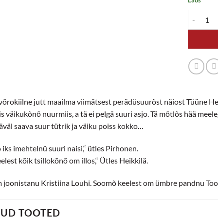
Suur Tütr
 võrokiilne jutt maailma viimätsest perädüsuurõst näiost Tüüne Hei
s väikukõnõ nuurmiis, a tä ei pelgä suuri asjo. Tä mõtlõs hää meelega
äväl saava suur tütrik ja väiku poiss kokko…
 iks imehtelnü suuri naisi,“ ütles Pirhonen.
lest kõik tsillokõnõ om illos,“ Ütles Heikkilä.
m joonistanu Kristiina Louhi. Soomõ keelest om ümbre pandnu Toom
TUD TOOTED