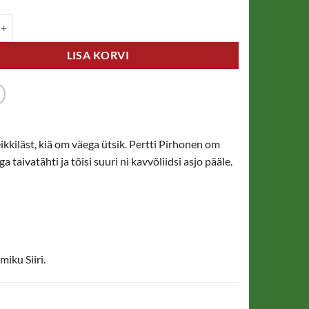
ik ja Pirhonen kogus
LISA KORVI
kkiläst, kiä om väega ütsik. Pertti Pirhonen om
 taivatähti ja tõisi suuri ni kavvõliidsi asjo pääle.
iku Siiri.