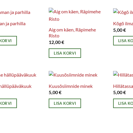
n ja parhilla
Kõgõ ilm
Aig om käen, Räpimehe
5,00
€
Risto
 KORVI
LISA K
12,00
€
LISA KORVI
 hällüpääväkuuk
Kuusõsiimnide minek
Hillätass
5,00
€
5,00
€
 KORVI
LISA KORVI
LISA K