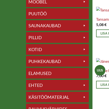
MÖÖBEL
PUUTÖÖ
Tansama
5,08
€
SAUNAKAUBAD
LISA
PILLID
KOTID
PUHKEKAUBAD
Jänese
UUS
ELAMUSED
7,00
€
EHTED
LISA
KÄSITÖÖMATERJAL