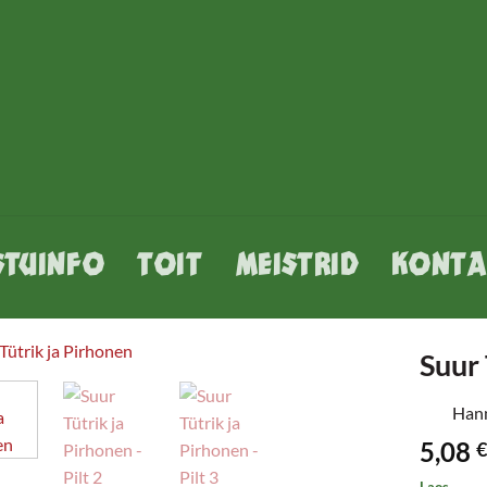
STUINFO
TOIT
MEISTRID
KONTA
Suur 
Hann
5,08
€
Laos