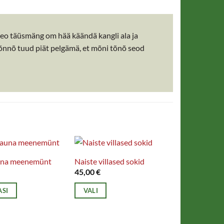
o täüsmäng om hää käändä kangli ala ja
, õnnõ tuud piät pelgämä, et mõni tõnõ seod
una meenemünt
Naiste villased sokid
45,00
€
ASI
VALI
Sellel
tootel