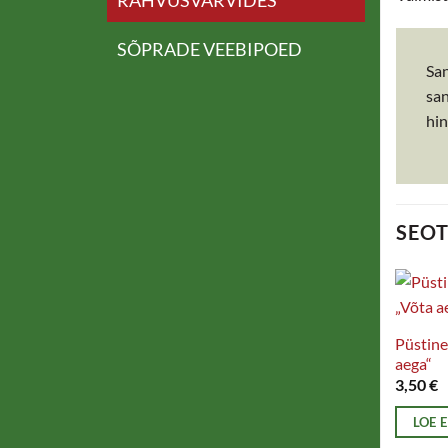
RAHVUSVÄRVIDES
SÕPRADE VEEBIPOED
San
san
hin
SEO
Püstine
aega“
3,50
€
LOE 