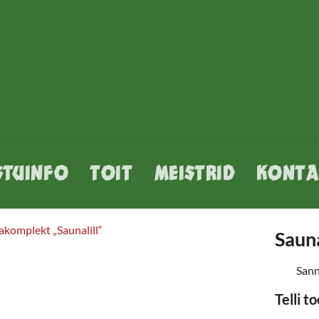
STUINFO
TOIT
MEISTRID
KONTA
Saun
Sann
Telli t