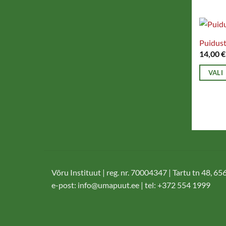
Puidust
14,00
€
VALI
Sellel
tootel
on
mitu
varianti
Valikui
saab
Võru Instituut | reg. nr. 70004347 | Tartu tn 48, 6
teha
e-post:
info@umapuut.ee
| tel: +372 554 1999
tootele