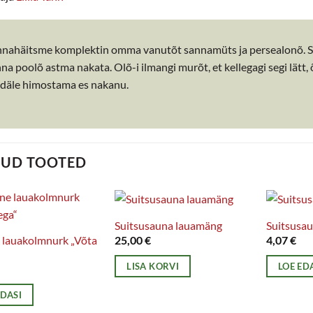
nahäitsme komplektin omma vanutõt sannamüts ja persealonõ. Se
na poolõ astma nakata. Olõ-i ilmangi murõt, et kellegagi segi lätt
däle himostama es nakanu.
TUD TOOTED
Suitsusauna lauamäng
Suitsusa
 lauakolmnurk „Võta
25,00
€
4,07
€
LISA KORVI
LOE ED
EDASI