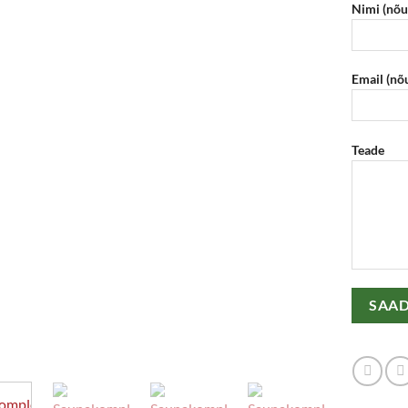
Nimi (nõu
Email (nõ
Teade