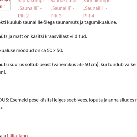
ti kuulub saunalille õiega saunamüts ja tagumikualune.
ts ja matt on käsitsi kraasvillast vilditud.
ualuse mõõdud on ca 50 x 50.
tsi suurus sõltub peast (vahemikus 58-60 cm): kui tundub väike, si
ni.
: Esemeid pese käsitsi leiges seebivees, loputa ja anna siludes n
a.
aja
Liilia Tann