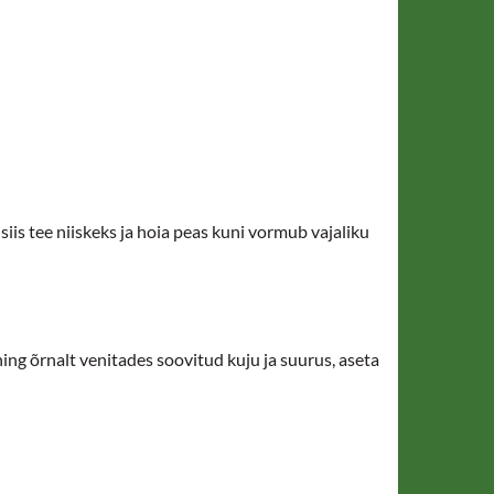
is tee niiskeks ja hoia peas kuni vormub vajaliku
ing õrnalt venitades soovitud kuju ja suurus, aseta