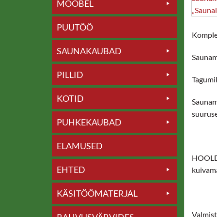
MÖÖBEL
PUUTÖÖ
Komplek
SAUNAKAUBAD
Saunamü
PILLID
Tagumik
KOTID
Saunamü
suuruse
PUHKEKAUBAD
ELAMUSED
HOOLDUS
EHTED
kuivam
KÄSITÖÖMATERJAL
Valmist