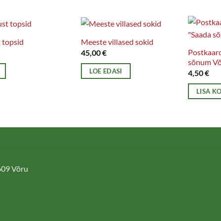
 topsid
Meeste villased sokid
Postkaar
45,00
€
sõnum Võ
LOE EDASI
4,50
€
LISA K
.
d
5609 Võru
hel.