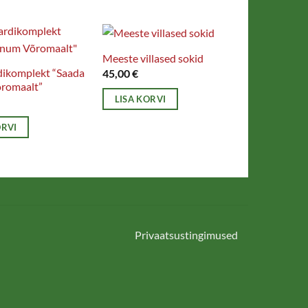
on
mitu
varianti.
Meeste villased sokid
Valikuid
dikomplekt “Saada
45,00
€
saab
romaalt”
teha
LISA KORVI
tootelehel.
ORVI
Privaatsustingimused