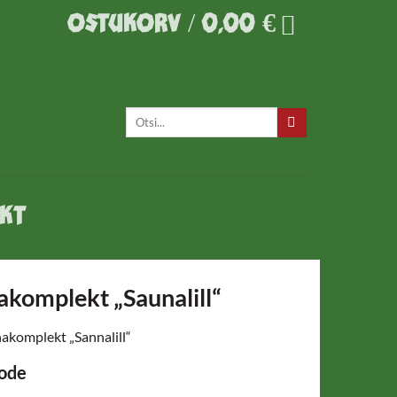
OSTUKORV /
0,00
€
Otsi:
KT
akomplekt „Saunalill“
akomplekt „Sannalill“
oode