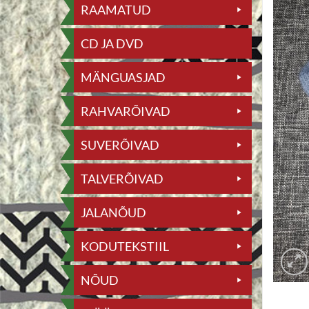
RAAMATUD
CD JA DVD
MÄNGUASJAD
RAHVARÕIVAD
SUVERÕIVAD
TALVERÕIVAD
JALANÕUD
KODUTEKSTIIL
NÕUD