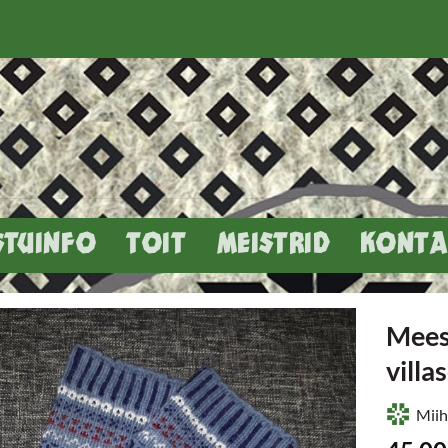
STUINFO
TOIT
MEISTRID
KONTA
Meest
villa
Miih