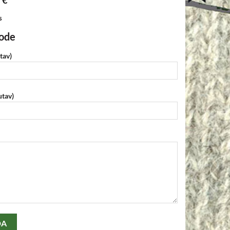
0
s
oode
tav)
utav)