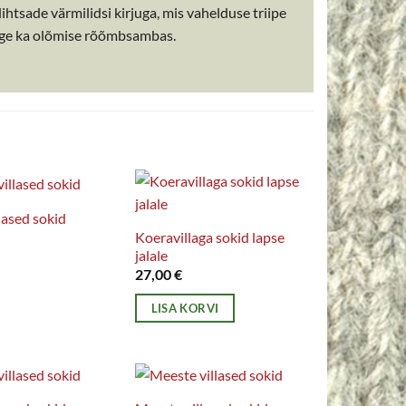
htsade värmilidsi kirjuga, mis vahelduse triipe
tege ka olõmise rõõmbsambas.
lased sokid
Koeravillaga sokid lapse
jalale
27,00
€
LISA KORVI