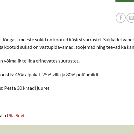
st lõngast meeste sokid on kootud käsitsi varrastel. Sukkadel vahel
a kootud sukad on vastupidavamad, soojemad ning teevad ka ka
n võimalik tellida erinevates suurustes.
oostis: 45% alpakat, 25% villa ja 30% polüamiidi
: Pesta 30 kraadi juures
aja
Piia Suvi