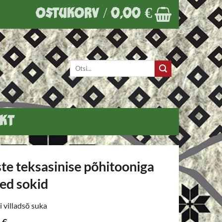
OSTUKORV /
0,00
€
Otsi:
KT
e teksasinise põhitooniga
sed sokid
i villadsõ suka
€