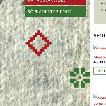
RAHVUSVÄRVIDES
Vil
vii
SÕPRADE VEEBIPOED
SEO
Meeste 
45,00
€
LOE 