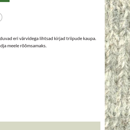
duvad eri värvidega lihtsad kirjad triipude kaupa.
ndja meele rõõmsamaks.