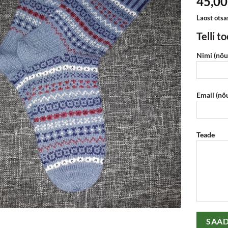
45,0
Laost otsa
Telli t
Nimi (nõu
Email (nõ
Teade