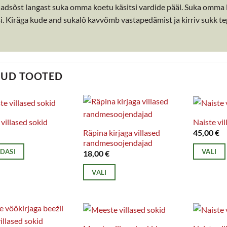
ladsõst langast suka omma koetu käsitsi vardide pääl. Suka omma li
si. Kiräga kude and sukalõ kavvõmb vastapedämist ja kirriv sukk 
TUD TOOTED
villased sokid
Naiste vil
Räpina kirjaga villased
45,00
€
randmesoojendajad
EDASI
VALI
18,00
€
Sellel
VALI
tootel
Sellel
on
tootel
mitu
on
varianti.
mitu