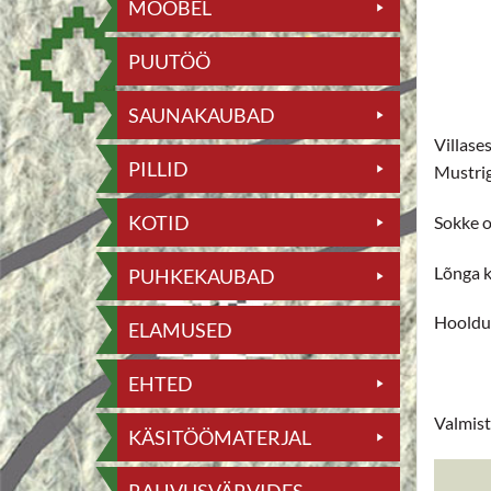
MÖÖBEL
PUUTÖÖ
SAUNAKAUBAD
Villase
PILLID
Mustrig
KOTID
Sokke o
Lõnga k
PUHKEKAUBAD
Hooldus
ELAMUSED
EHTED
Valmist
KÄSITÖÖMATERJAL