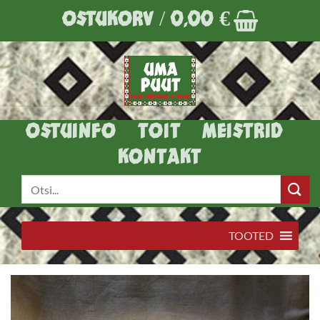
Skip
OSTUKORV /
0,00
€
to
content
OSTUINFO
TOIT
MEISTRID
KONTAKT
Otsi:
TOOTED