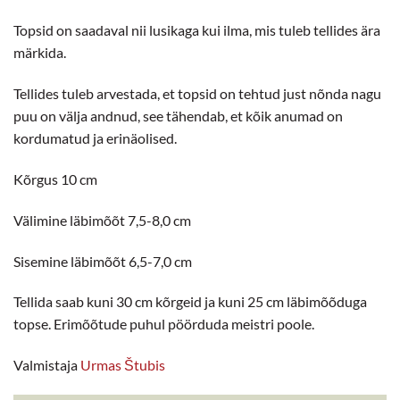
Topsid on saadaval nii lusikaga kui ilma, mis tuleb tellides ära
märkida.
Tellides tuleb arvestada, et topsid on tehtud just nõnda nagu
puu on välja andnud, see tähendab, et kõik anumad on
kordumatud ja erinäolised.
Kõrgus 10 cm
Välimine läbimõõt 7,5-8,0 cm
Sisemine läbimõõt 6,5-7,0 cm
Tellida saab kuni 30 cm kõrgeid ja kuni 25 cm läbimõõduga
topse. Erimõõtude puhul pöörduda meistri poole.
Valmistaja
Urmas Štubis