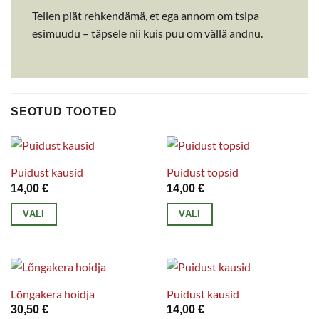
Tellen piät rehkendämä, et ega annom om tsipa
esimuudu – täpsele nii kuis puu om vällä andnu.
SEOTUD TOOTED
Puidust kausid
Puidust topsid
14,00
€
14,00
€
VALI
VALI
Sellel
Sellel
tootel
tootel
on
on
mitu
mitu
Lõngakera hoidja
Puidust kausid
varianti.
varianti.
30,50
€
14,00
€