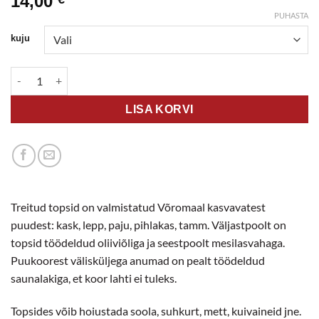
14,00
PUHASTA
kuju
Puidust topsid kogus
LISA KORVI
Treitud topsid on valmistatud Võromaal kasvavatest
puudest: kask, lepp, paju, pihlakas, tamm. Väljastpoolt on
topsid töödeldud oliiviõliga ja seestpoolt mesilasvahaga.
Puukoorest välisküljega anumad on pealt töödeldud
saunalakiga, et koor lahti ei tuleks.
Topsides võib hoiustada soola, suhkurt, mett, kuivaineid jne.