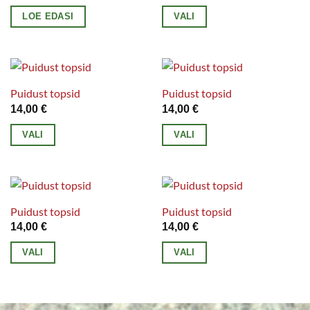
Valikuid
Valikuid
LOE EDASI
VALI
saab
saab
Sellel
teha
teha
tootel
tootelehel.
tootelehel.
on
mitu
Puidust topsid
Puidust topsid
varianti.
14,00
€
14,00
€
Valikuid
VALI
VALI
saab
Sellel
Sellel
teha
tootel
tootel
tootelehel.
on
on
mitu
mitu
Puidust topsid
Puidust topsid
varianti.
varianti.
14,00
€
14,00
€
Valikuid
Valikuid
VALI
VALI
saab
saab
Sellel
Sellel
teha
teha
tootel
tootel
tootelehel.
tootelehel.
on
on