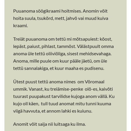
Puuanoma söögikraami hoitmises. Anomin võit
hoita suula, tsukõrd, mett, jahvõ vai muud kuiva
kraami.
Treiät puuanoma om tettü mi mõtsapuiest: kõost,
lepäst, paiust, pihlast, tammõst. Välästpuult omma
anoma üle tettü oliiviõliga, sisest mehidsevahaga.
Anoma, mille puule om kuur pääle jäetü, om üle
tettü sannalakiga, et kuur maaha es pudisenu.
Ütest puust tettü anoma nimes om Võromaal
ummik. Vanast, ku treiämise-penke olõ-es, kaivõti
tuurast puupakust tarvilidse kujoga anom vällä. Ku
kujo oll käen, tull tuud anomat mitu tunni kuuma
viigä havvuta, et annom lahki es kuiunu.
Anomit võit saija nii luitsaga ku ilma.