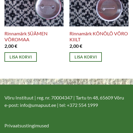
Rinnamärk SÜÄMEN
Rinnamärk KÕNÕLÕ VÕRO
VÕROMAA
KIILT
2,00
€
2,00
€
LISA KORVI
LISA KORVI
Võru Instituut | reg. nr. 70004347 | Tartu tn 48, 65609 Võru
e-post:
info@umapuut.ee
| tel: +372 554 1999
Privaatsustingimused