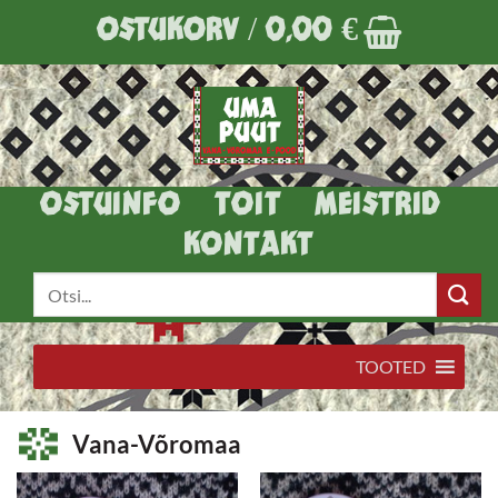
Skip
OSTUKORV /
0,00
€
to
content
OSTUINFO
TOIT
MEISTRID
KONTAKT
Otsi:
TOOTED
Vana-Võromaa