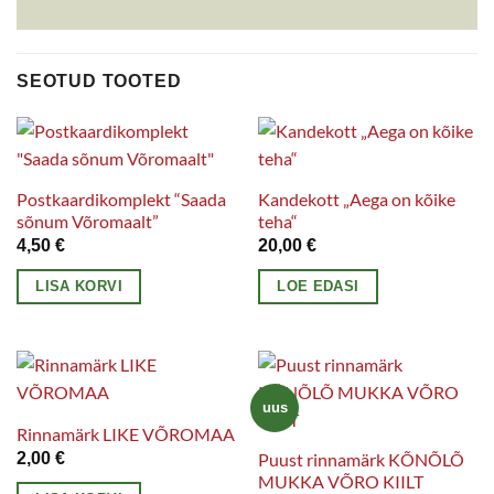
SEOTUD TOOTED
Postkaardikomplekt “Saada
Kandekott „Aega on kõike
sõnum Võromaalt”
teha“
4,50
€
20,00
€
LISA KORVI
LOE EDASI
uus
Rinnamärk LIKE VÕROMAA
2,00
€
Puust rinnamärk KÕNÕLÕ
MUKKA VÕRO KIILT