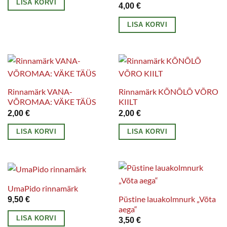
LISA KORVI
4,00
€
LISA KORVI
Rinnamärk VANA-
Rinnamärk KÕNÕLÕ VÕRO
VÕROMAA: VÄKE TÄÜS
KIILT
2,00
€
2,00
€
LISA KORVI
LISA KORVI
UmaPido rinnamärk
Püstine lauakolmnurk „Võta
9,50
€
aega“
LISA KORVI
3,50
€