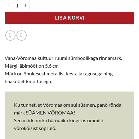
Rinnamärk SÜÄMEN VÕROMAA kogus
LISA KORVI
Vana-Võromaa kultuuriruumi sümboolikaga rinnamärk.
Märgi läbimõõt on 5,6 cm
Märk on õhukesest metallist kesta ja tagusega ning
haaknõel-kinnitusega.
Ku tunnet, et Võromaa om sul süämen, panõ rõnda
märk SÜÄMEN VÕROMAA!
Seo märk om ka hää väiku kingitüs ummilõ
võrokõisist sõprulõ.