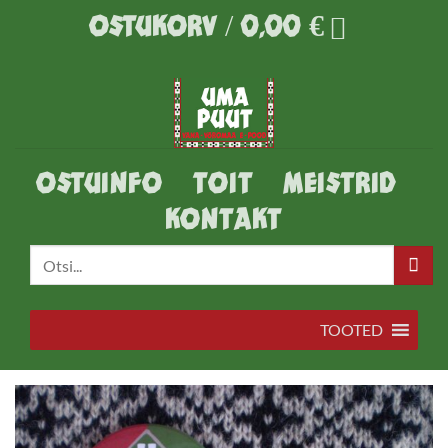
Skip
OSTUKORV /
0,00
€
to
content
OSTUINFO
TOIT
MEISTRID
KONTAKT
Otsi:
TOOTED