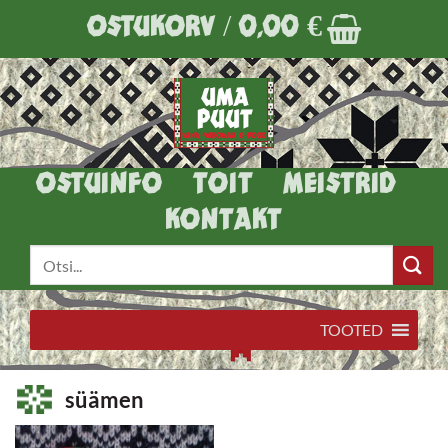
Skip
OSTUKORV /
0,00
€
to
content
OSTUINFO
TOIT
MEISTRID
KONTAKT
Otsi:
TOOTED
süämen