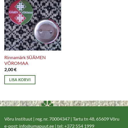
Rinnamärk SÜÄMEN
VÕROMAA
2,00
€
LISA KORVI
Võru Instituut | reg. nr. 70004347 | Tartu tn 48, 65609 Võru
e-post:
info@umapuut.ee
| tel: +372 554 1999