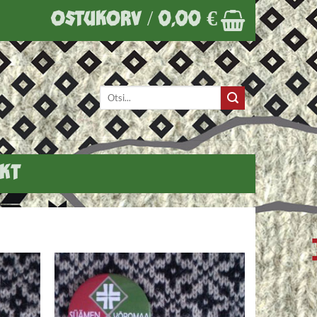
OSTUKORV /
0,00
€
Otsi:
KT