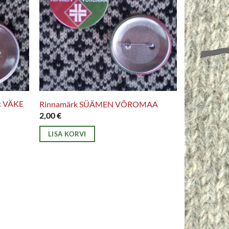
: VÄKE
Rinnamärk SÜÄMEN VÕROMAA
2,00
€
LISA KORVI