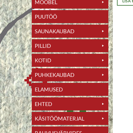
LISA
MÖÖBEL
PUUTÖÖ
SAUNAKAUBAD
PILLID
KOTID
PUHKEKAUBAD
ELAMUSED
EHTED
KÄSITÖÖMATERJAL