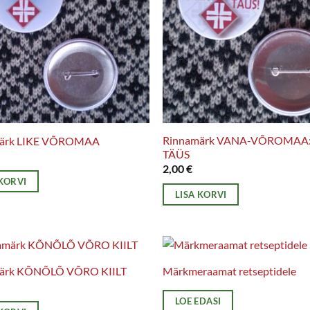
Rinnamärk VANA-VÕROMAA
märk LIKE VÕROMAA
TÄÜS
2,00
€
 KORVI
LISA KORVI
ärk KÕNÕLÕ VÕRO KIILT
Märkmeraamat retseptidele
LOE EDASI