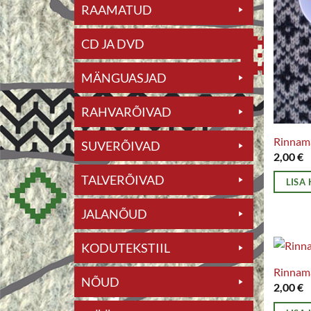
RAAMATUD
CD JA DVD
MÄNGUASJAD
RAHVARÕIVAD
Rinna
SUVERÕIVAD
2,00
€
TALVERÕIVAD
LISA
JALANÕUD
KODUTEKSTIIL
Rinnam
NÕUD
2,00
€