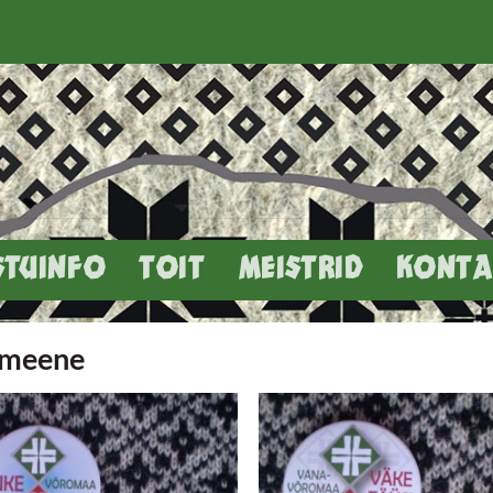
STUINFO
TOIT
MEISTRID
KONTA
meene