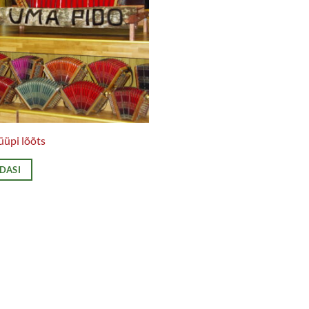
üüpi lõõts
EDASI