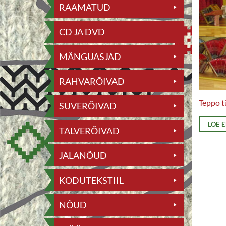
RAAMATUD
CD JA DVD
MÄNGUASJAD
RAHVARÕIVAD
Teppo t
SUVERÕIVAD
LOE 
TALVERÕIVAD
JALANÕUD
KODUTEKSTIIL
NÕUD