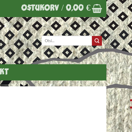
OSTUKORV /
0,00
€
Otsi:
KT