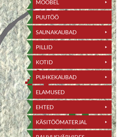
MÖÖBEL
PUUTÖÖ
SAUNAKAUBAD
PILLID
KOTID
PUHKEKAUBAD
ELAMUSED
EHTED
KÄSITÖÖMATERJAL