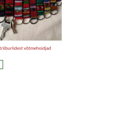
 triiburiidest võtmehoidjad
.
d