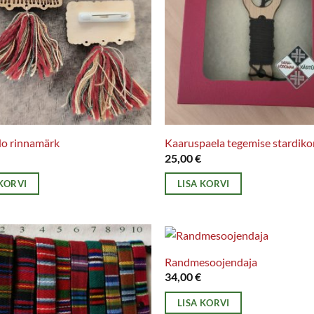
o rinnamärk
Kaaruspaela tegemise stardik
25,00
€
 KORVI
LISA KORVI
Randmesoojendaja
34,00
€
LISA KORVI