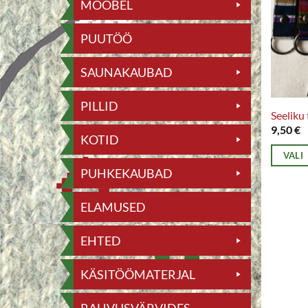
MÖÖBEL
PUUTÖÖ
SAUNAKAUBAD
PILLID
Seeliku
9,50
€
KOTID
VALI
PUHKEKAUBAD
Sellel
tootel
ELAMUSED
on
mitu
EHTED
varianti
Valikui
KÄSITÖÖMATERJAL
saab
teha