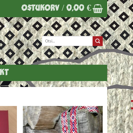
OSTUKORV /
0,00
€
Otsi:
KT