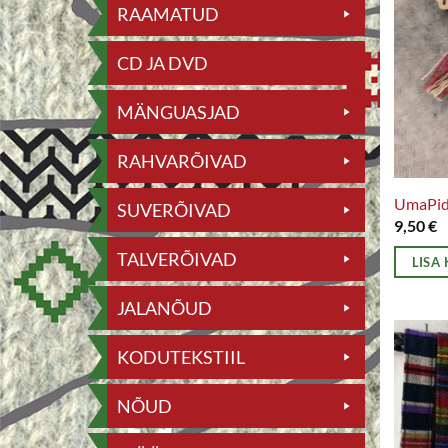
RAAMATUD
CD JA DVD
MÄNGUASJAD
RAHVARÕIVAD
UmaPid
SUVERÕIVAD
9,50
€
TALVERÕIVAD
LISA
JALANÕUD
KODUTEKSTIIL
NÕUD