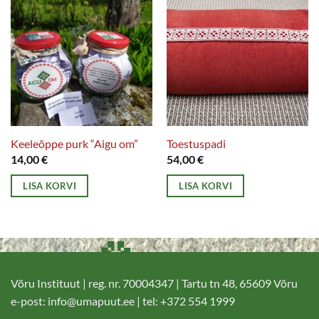
Keeleõppe purk “Aigu om”
Toestuspadi
14,00
€
54,00
€
LISA KORVI
LISA KORVI
Võru Instituut | reg. nr. 70004347 | Tartu tn 48, 65609 Võru
e-post:
info@umapuut.ee
| tel: +372 554 1999