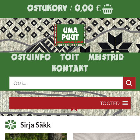
Skip
OSTUKORV /
0,00
€
to
content
OSTUINFO
TOIT
MEISTRID
KONTAKT
Otsi:
TOOTED
Sirja Säkk